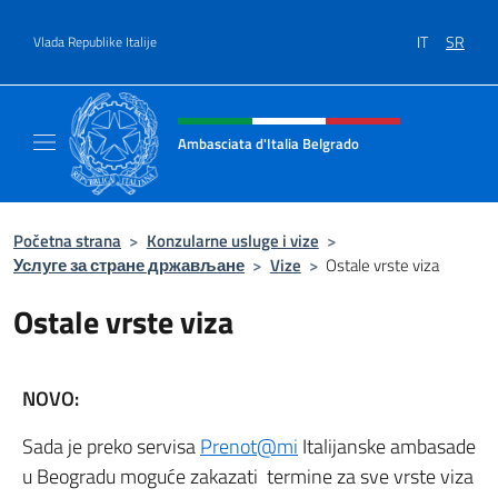
Go to content
IT
SR
Vlada Republike Italije
Header, social and menu of site
Ambasciata d'Italia Belgrado
Il sito ufficiale dell'Ambasciata d'Italia a Be
Početna strana
>
Konzularne usluge i vize
>
Услуге за стране држављане
>
Vize
>
Ostale vrste viza
Ostale vrste viza
NOVO:
Sada je preko servisa
Prenot@mi
Italijanske ambasade
u Beogradu moguće zakazati termine za sve vrste viza