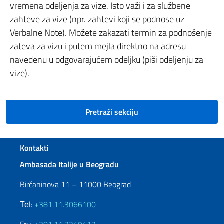
vremena odeljenja za vize. Isto važi i za službene
zahteve za vize (npr. zahtevi koji se podnose uz
Verbalne Note). Možete zakazati termin za podnošenje
zateva za vizu i putem mejla direktno na adresu
navedenu u odgovarajućem odeljku (piši odeljenju za
vize).
Pretraži sekciju
Footer section
Kontakti
Ambasada Italije u Beogradu
Birčaninova 11 – 11000 Beograd
Теl:
+381.11.3066100