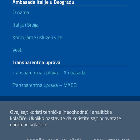
Ambasada Italije u Beogradu
O nama
Italija i Srbija
Konzularne usluge i vize
Vesti
Transparentna uprava
Transparentna uprava – Ambasada
Transparentna uprava – MAECI
Korisni linkovi
Note legali
Privacy e cookie policy
Dichiarazione di accessibilità
Ovaj sajt koristi tehničke (neophodne) i analitičke
kolačiće.
Ukoliko nastavite da koristite sajt prihvatate
upotrebu kolačića.
2026 Copyright Ministero degli Affari Esteri e della Cooperazione