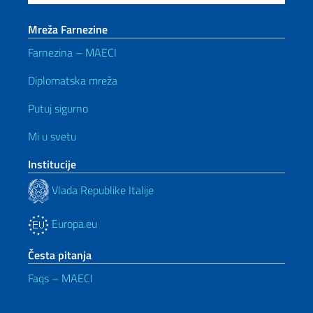
Mreža Farnezine
Farnezina – MAECI
Diplomatska mreža
Putuj sigurno
Mi u svetu
Institucije
Vlada Republike Italije
Europa.eu
Česta pitanja
Faqs – MAECI