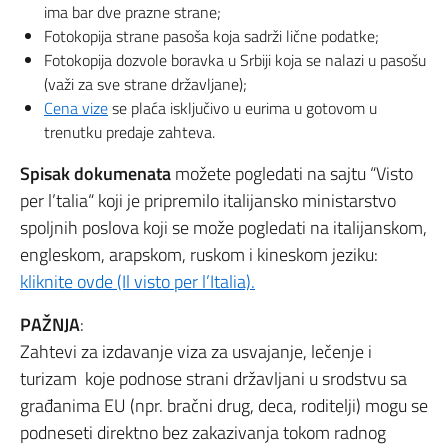
ima bar dve prazne strane;
Fotokopija strane pasoša koja sadrži lične podatke;
Fotokopija dozvole boravka u Srbiji koja se nalazi u pasošu
(važi za sve strane državljane);
Cena vize
se plaća isključivo u eurima u gotovom u
trenutku predaje zahteva.
Spisak dokumenata
možete pogledati na sajtu “Visto
per l’talia“ koji je pripremilo italijansko ministarstvo
spoljnih poslova koji se može pogledati na italijanskom,
engleskom, arapskom, ruskom i kineskom jeziku:
kliknite ovde (Il visto per l’Italia).
PAŽNJA
:
Zahtevi za izdavanje viza za usvajanje, lečenje i
turizam koje podnose strani državljani u srodstvu sa
građanima EU (npr. bračni drug, deca, roditelji) mogu se
podneseti direktno bez zakazivanja tokom radnog