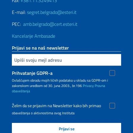
Fax:
+381.11.3249413
E-mail:
segret.belgrado@esteri.it
PEC:
amb.belgrado@cert.esteri.it
Kancelarije Ambasade
Prijavi se na naš newsletter
Upiši vaš imejl
Prihvatanje GDPR-a
Ovlašćujem obradu mojih ličnih podataka u skladu sa GDPR-om i
zakonskom uredbom od 30. juna 2003., br.196
Privacy
Pravna
obaveštenja
Želim da se prijavim na Newsletter kako bih primao
obaveštenja o aktivnostima ovog Instituta