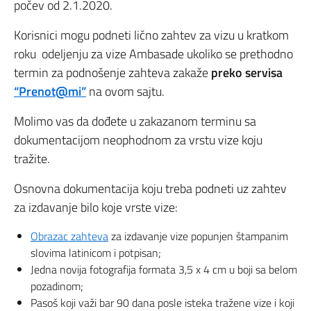
počev od 2.1.2020.
Korisnici mogu podneti lično zahtev za vizu u kratkom
roku odeljenju za vize Ambasade ukoliko se prethodno
termin za podnošenje zahteva zakaže
preko servisa
“Prenot@mi”
na ovom sajtu.
Molimo vas da dođete u zakazanom terminu sa
dokumentacijom neophodnom za vrstu vize koju
tražite.
Osnovna dokumentacija koju treba podneti uz zahtev
za izdavanje bilo koje vrste vize:
Obrazac zahteva
za izdavanje vize popunjen štampanim
slovima latinicom i potpisan;
Jedna novija fotografija formata 3,5 x 4 cm u boji sa belom
pozadinom;
Pasoš koji važi bar 90 dana posle isteka tražene vize i koji