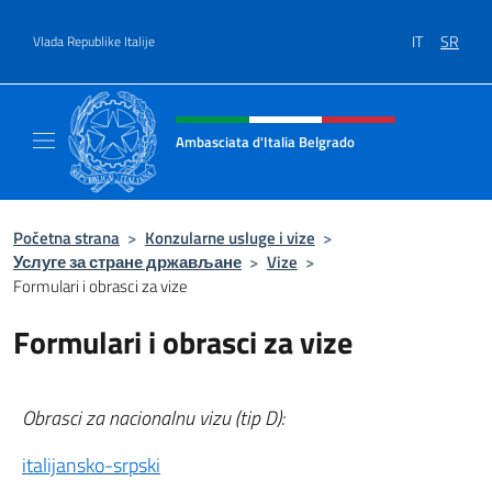
Go to content
IT
SR
Vlada Republike Italije
Header, social and menu of site
Ambasciata d'Italia Belgrado
Il sito ufficiale dell'Ambasciata d'Italia a Be
Početna strana
>
Konzularne usluge i vize
>
Услуге за стране држављане
>
Vize
>
Formulari i obrasci za vize
Formulari i obrasci za vize
Obrasci za nacionalnu vizu (tip D):
italijansko-srpski