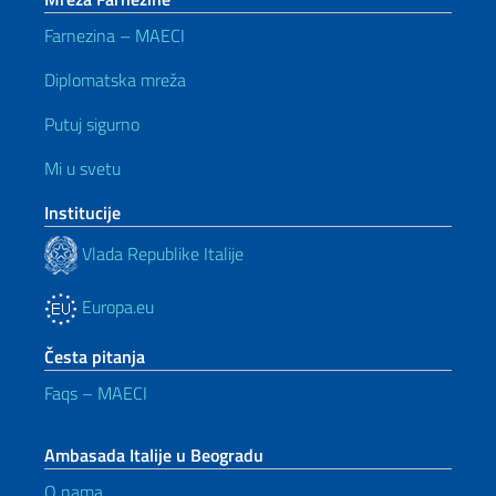
Farnezina – MAECI
Diplomatska mreža
Putuj sigurno
Mi u svetu
Institucije
Vlada Republike Italije
Europa.eu
Česta pitanja
Faqs – MAECI
Ambasada Italije u Beogradu
O nama