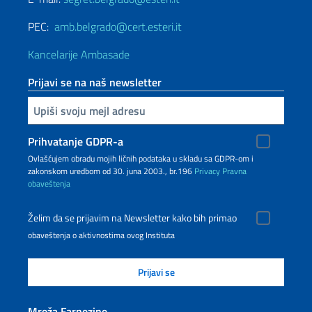
PEC:
amb.belgrado@cert.esteri.it
Kancelarije Ambasade
Prijavi se na naš newsletter
Upiši vaš imejl
Prihvatanje GDPR-a
Ovlašćujem obradu mojih ličnih podataka u skladu sa GDPR-om i
zakonskom uredbom od 30. juna 2003., br.196
Privacy
Pravna
obaveštenja
Želim da se prijavim na Newsletter kako bih primao
obaveštenja o aktivnostima ovog Instituta
Mreža Farnezine