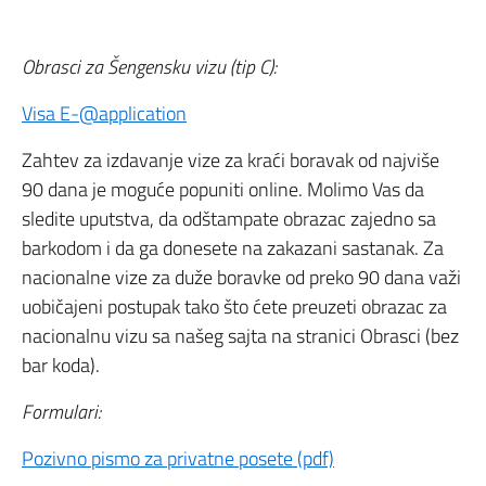
Obrasci za Šengensku vizu (tip C):
Visa E-@application
Zahtev za izdavanje vize za kraći boravak od najviše
90 dana je moguće popuniti online. Molimo Vas da
sledite uputstva, da odštampate obrazac zajedno sa
barkodom i da ga donesete na zakazani sastanak. Za
nacionalne vize za duže boravke od preko 90 dana važi
uobičajeni postupak tako što ćete preuzeti obrazac za
nacionalnu vizu sa našeg sajta na stranici Obrasci (bez
bar koda).
Formulari:
Pozivno pismo za privatne posete (pdf)