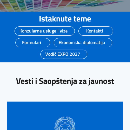
Istaknute teme
Konzularne usluge i vize
Kontakti
Formulari
Ekonomska diplomatija
Vodič EXPO 2027
Vesti i Saopštenja za javnost