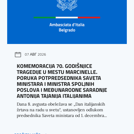
07 АВГ 2026
KOMEMORACIJA 70. GODIŠNJICE
TRAGEDIJE U MESTU MARCINELLE.
PORUKA POTPREDSEDNIKA SAVETA
MINISTARA I MINISTRA SPOLJNIH
POSLOVA I MEĐUNARODNE SARADNJE
ANTONIJA TAJANIJA ITALIJANIMA
Dana 8. avgusta obeležava se „Dan italijanskih
žrtava na radu u svetu“, ustanovljen odlukom
predsednika Saveta ministara od 1. decembra...