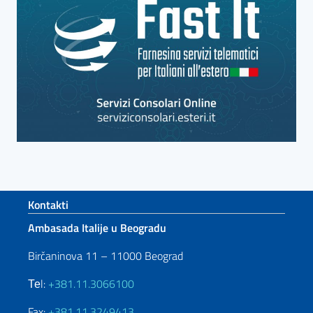
Footer section
Kontakti
Ambasada Italije u Beogradu
Birčaninova 11 – 11000 Beograd
Теl:
+381.11.3066100
Fax:
+381.11.3249413