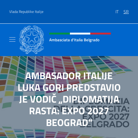
Go to content
IT
SR
Vlada Republike Italije
Header, social and menu of site
Ambasciata d'Italia Belgrado
Il sito ufficiale dell'Ambasciata d'Italia a Be
AMBASADOR ITALIJE
LUKA GORI PREDSTAVIO
JE VODIČ „DIPLOMATIJA
RASTA: EXPO 2027
BEOGRAD“