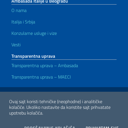
Ambasada Italije u Beogradu
O nama
Italija i Srbija
Konzularne usluge i vize
Vesti
Transparentna uprava
Transparentna uprava – Ambasada
Transparentna uprava – MAECI
Korisni linkovi
Note legali
Privacy e cookie policy
Dichiarazione di accessibilità
Ovaj sajt koristi tehničke (neophodne) i analitičke
kolačiće.
Ukoliko nastavite da koristite sajt prihvatate
upotrebu kolačića.
2026 Copyright Ministero degli Affari Esteri e della Cooperazione
Internazionale
COOKIES
I CO
PODEŠAVANJE KOLAČIĆA
PRIHVATAM SVE