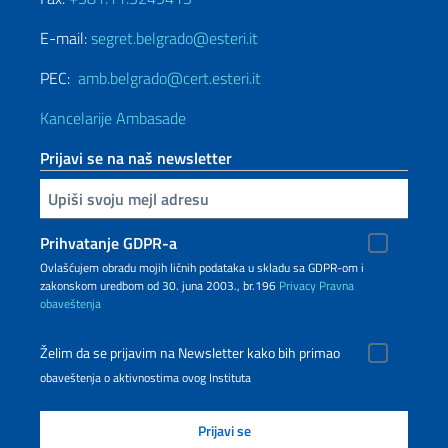
E-mail:
segret.belgrado@esteri.it
PEC:
amb.belgrado@cert.esteri.it
Kancelarije Ambasade
Prijavi se na naš newsletter
Upiši vaš imejl
Prihvatanje GDPR-a
Ovlašćujem obradu mojih ličnih podataka u skladu sa GDPR-om i
zakonskom uredbom od 30. juna 2003., br.196
Privacy
Pravna
obaveštenja
Želim da se prijavim na Newsletter kako bih primao
obaveštenja o aktivnostima ovog Instituta