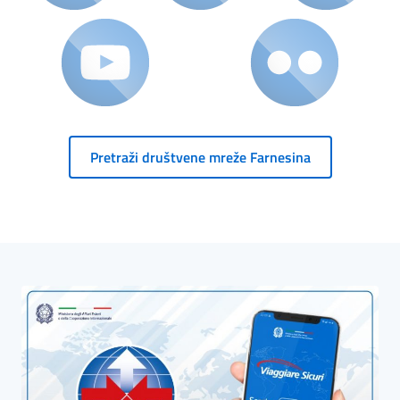
Pretraži društvene mreže Farnesina
HP Banner