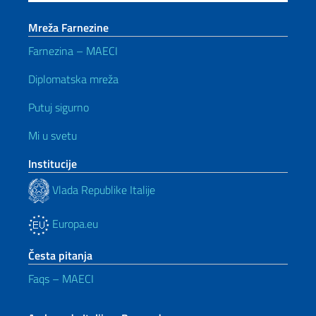
Mreža Farnezine
Farnezina – MAECI
Diplomatska mreža
Putuj sigurno
Mi u svetu
Institucije
Vlada Republike Italije
Europa.eu
Česta pitanja
Faqs – MAECI