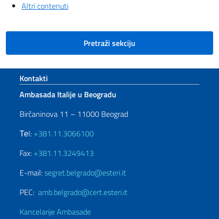
Altri contenuti
Pretraži sekciju
Footer section
Kontakti
Ambasada Italije u Beogradu
Birčaninova 11 – 11000 Beograd
Теl:
+381.11.3066100
Fax:
+381.11.3249413
E-mail:
segret.belgrado@esteri.it
PEC:
amb.belgrado@cert.esteri.it
Kancelarije Ambasade