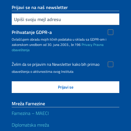
Prijavi se na naš newsletter
Upiši vaš imejl
Prihvatanje GDPR-a
Ovlašćujem obradu mojih ličnih podataka u skladu sa GDPR-om i
zakonskom uredbom od 30. juna 2003., br.196
Privacy
Pravna
obaveštenja
Želim da se prijavim na Newsletter kako bih primao
obaveštenja o aktivnostima ovog Instituta
Mreža Farnezine
Farnezina – MAECI
Diplomatska mreža