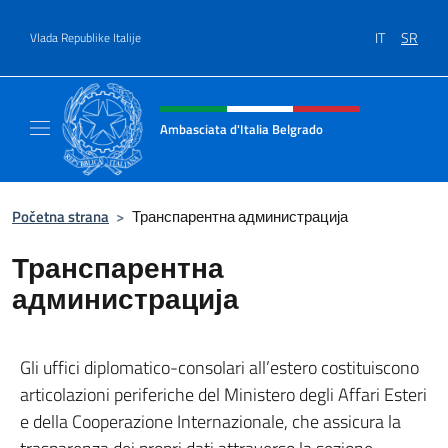
Go to content
IT
SR
Vlada Republike Italije
Header, social and menu of site
Ambasciata d'Italia Belgrado
Il sito ufficiale dell'Ambasciata d'Italia a Be
Početna strana
>
Транспарентна администрација
Транспарентна
администрација
Gli uffici diplomatico-consolari all’estero costituiscono
articolazioni periferiche del Ministero degli Affari Esteri
e della Cooperazione Internazionale, che assicura la