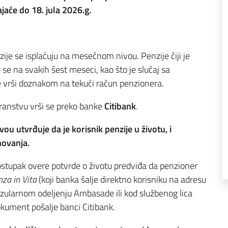
jaće do 18. jula 2026.g.
ije se isplaćuju na mesečnom nivou. Penzije čiji je
se na svakih šest meseci, kao što je slučaj sa
će vrši doznakom na tekući račun penzionera.
transtvu vrši se preko banke
Citibank
.
u utvrđuje da je korisnik penzije u životu, i
novanja.
tupak overe potvrde o životu predviđa da penzioner
nza in Vita
(koji banka šalje direktno korisniku na adresu
nzularnom odeljenju Ambasade ili kod službenog lica
okument pošalje banci Citibank.