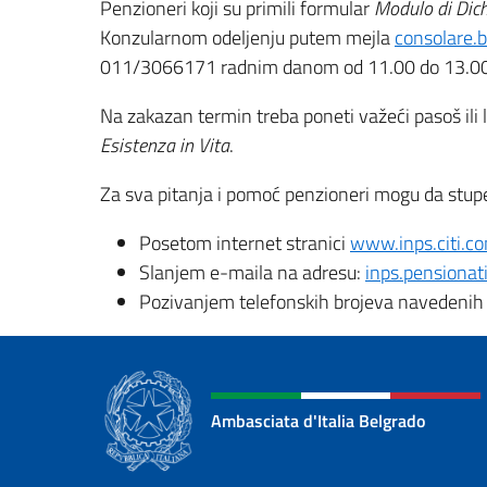
Penzioneri koji su primili formular
Modulo di Dichi
Konzularnom odeljenju putem mejla
consolare.b
011/3066171 radnim danom od 11.00 do 13.00
Na zakazan termin treba poneti važeći pasoš ili 
Esistenza in Vita
.
Za sva pitanja i pomoć penzioneri mogu da stup
Posetom internet stranici
www.inps.citi.c
Slanjem e-maila na adresu:
inps.pensionat
Pozivanjem telefonskih brojeva navedenih
Ambasciata d'Italia Belgrado