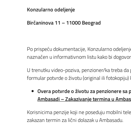
Konzularno odeljenje
Birčaninova 11 – 11000 Beograd
Po prispeću dokumentacije, Konzularno odeljenje
naznačen u informativnom listu kako bi dogovori
U trenutku video-poziva, penzioner/ka treba da po
formular potvrde o životu (original ili fotokopiju)
Overa potvrde o životu za penzionere sa 
Ambasadi – Zakazivanje termina u Ambas
Korisnicima penzije koji ne poseduju mobilni t
zakazan termin za lični dolazak u Ambasadu.