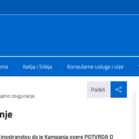
f site
alia a Belgrado
ama
Italija i Srbija
Konzularne usluge i vize
Delj
Podeli
ijalno osiguranje
anje
a u inostranstvu da je Kampanja overe POTVRDA O