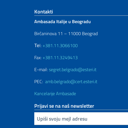
Footer section
Kontakti
Ambasada Italije u Beogradu
Birčaninova 11 – 11000 Beograd
Теl:
+381.11.3066100
Fax:
+381.11.3249413
E-mail:
segret.belgrado@esteri.it
PEC:
amb.belgrado@cert.esteri.it
Kancelarije Ambasade
Prijavi se na naš newsletter
Upiši vaš imejl