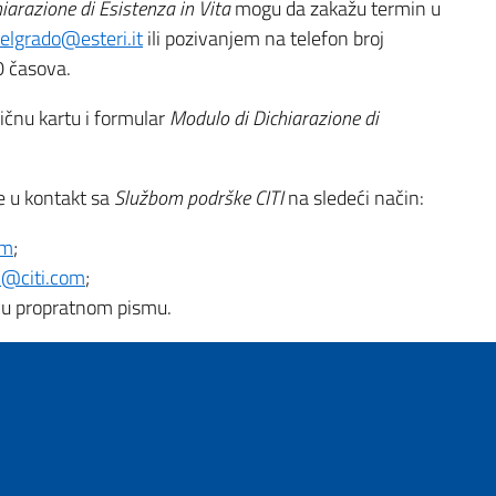
arazione di Esistenza in Vita
mogu da zakažu termin u
elgrado@esteri.it
ili pozivanjem na telefon broj
 časova.
ličnu kartu i formular
Modulo di Dichiarazione di
e u kontakt sa
Službom podrške CITI
na sledeći način:
om
;
i@citi.com
;
 u propratnom pismu.