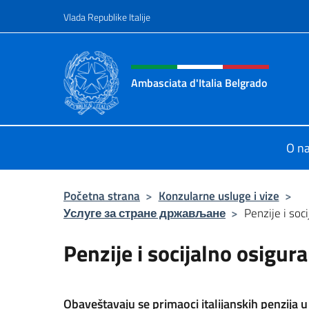
Go to content
Vlada Republike Italije
Header, social and menu o
Ambasciata d'Italia Belgrado
Il sito ufficiale dell'Ambasciata d'It
O n
Početna strana
>
Konzularne usluge i vize
>
Услуге за стране држављане
>
Penzije i soc
Penzije i socijalno osigur
Obaveštavaju se primaoci italijanskih penzij