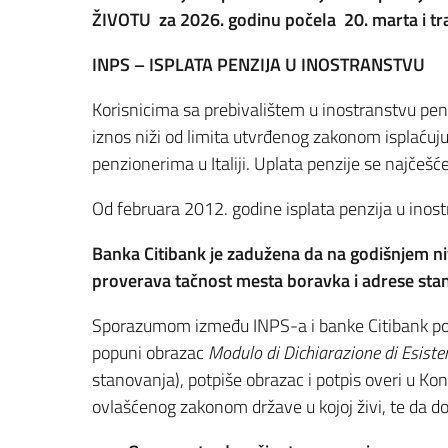
ŽIVOTU za 2026. godinu počela 20. marta i tra
INPS – ISPLATA PENZIJA U INOSTRANSTVU
Korisnicima sa prebivalištem u inostranstvu penz
iznos niži od limita utvrđenog zakonom isplaćuju 
penzionerima u Italiji. Uplata penzije se najčeš
Od februara 2012. godine isplata penzija u inos
Banka Citibank je zadužena da na godišnjem nivo
proverava tačnost mesta boravka i adrese sta
Sporazumom između INPS-a i banke Citibank pos
popuni obrazac
Modulo di Dichiarazione di Esiste
stanovanja), potpiše obrazac i potpis overi u Ko
ovlašćenog zakonom države u kojoj živi, te da d