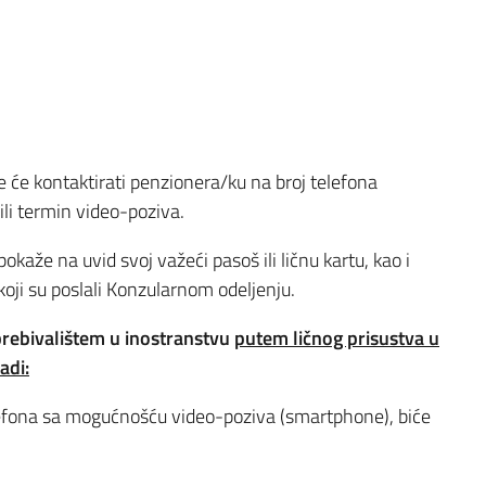
 će kontaktirati penzionera/ku na broj telefona
li termin video-poziva.
kaže na uvid svoj važeći pasoš ili ličnu kartu, kao i
 koji su poslali Konzularnom odeljenju.
prebivalištem u inostranstvu
putem ličnog prisustva u
adi:
elefona sa mogućnošću video-poziva (smartphone), biće