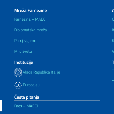
Mreža Farnezine
Farnezina – MAECI
Diplomatska mreža
I
Putuj sigurno
K
Mi u svetu
V
Institucije
T
Vlada Republike Italije
T
Europa.eu
Česta pitanja
Faqs – MAECI