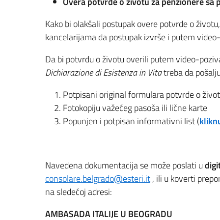
Overa potvrde o životu za penzionere sa 
Kako bi olakšali postupak overe potvrde o životu
kancelarijama da postupak izvrše i putem video-
Da bi potvrdu o životu overili putem video-poziva
Dichiarazione di Esistenza in Vita
treba da pošalju
Potpisani original formulara potvrde o živo
Fotokopiju važećeg pasoša ili lične karte
Popunjen i potpisan informativni list (
klikn
Navedena dokumentacija se može poslati u
digi
consolare.belgrado@esteri.it
, ili u koverti pr
na sledećoj adresi:
AMBASADA ITALIJE U BEOGRADU