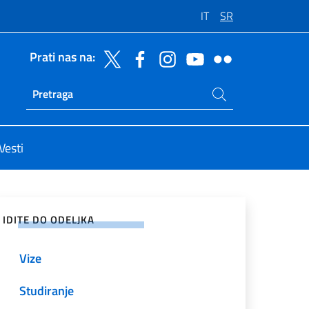
IT
SR
Prati nas na:
Potraži na sajtu
Ricerca sito live
Vesti
enje na društvenim mrežama
IDITE DO ODELJKA
Vize
Studiranje