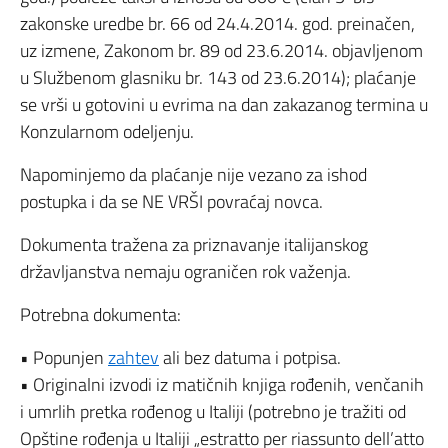
zakonske uredbe br. 66 od 24.4.2014. god. preinačen,
uz izmene, Zakonom br. 89 od 23.6.2014. objavljenom
u Službenom glasniku br. 143 od 23.6.2014); plaćanje
se vrši u gotovini u evrima na dan zakazanog termina u
Konzularnom odeljenju.
Napominjemo da plaćanje nije vezano za ishod
postupka i da se NE VRŠI povraćaj novca.
Dokumenta tražena za priznavanje italijanskog
državljanstva nemaju ograničen rok važenja.
Potrebna dokumenta:
• Popunjen
zahtev
ali bez datuma i potpisa.
• Originalni izvodi iz matičnih knjiga rođenih, venčanih
i umrlih pretka rođenog u Italiji (potrebno je tražiti od
Opštine rođenja u Italiji „estratto per riassunto dell’atto