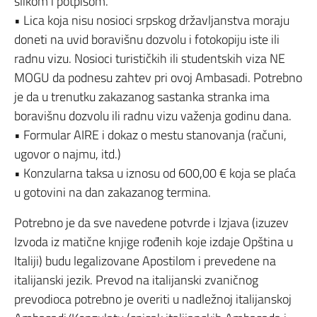
slikom i potpisom.
• Lica koja nisu nosioci srpskog državljanstva moraju
doneti na uvid boravišnu dozvolu i fotokopiju iste ili
radnu vizu. Nosioci turističkih ili studentskih viza NE
MOGU da podnesu zahtev pri ovoj Ambasadi. Potrebno
je da u trenutku zakazanog sastanka stranka ima
boravišnu dozvolu ili radnu vizu važenja godinu dana.
• Formular AIRE i dokaz o mestu stanovanja (računi,
ugovor o najmu, itd.)
• Konzularna taksa u iznosu od 600,00 € koja se plaća
u gotovini na dan zakazanog termina.
Potrebno je da sve navedene potvrde i Izjava (izuzev
Izvoda iz matične knjige rođenih koje izdaje Opština u
Italiji) budu legalizovane Apostilom i prevedene na
italijanski jezik. Prevod na italijanski zvaničnog
prevodioca potrebno je overiti u nadležnoj italijanskoj