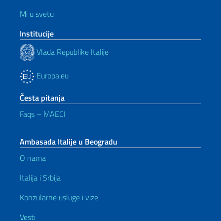
Mi u svetu
Institucije
Vlada Republike Italije
Europa.eu
Česta pitanja
Faqs – MAECI
Ambasada Italije u Beogradu
O nama
Italija i Srbija
Konzularne usluge i vize
Vesti