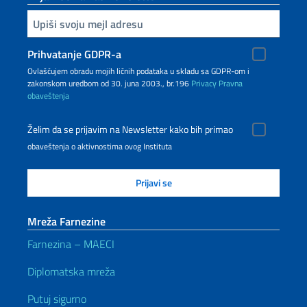
Upiši vaš imejl
Prihvatanje GDPR-a
Ovlašćujem obradu mojih ličnih podataka u skladu sa GDPR-om i
zakonskom uredbom od 30. juna 2003., br.196
Privacy
Pravna
obaveštenja
Želim da se prijavim na Newsletter kako bih primao
obaveštenja o aktivnostima ovog Instituta
Mreža Farnezine
Farnezina – MAECI
Diplomatska mreža
Putuj sigurno