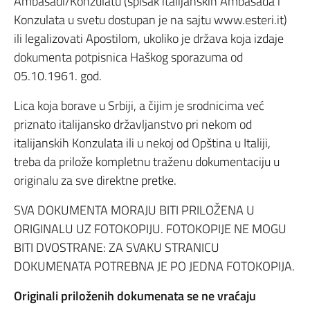
Ambasadi/Konzulatu (spisak italijanskih Ambasada i
Konzulata u svetu dostupan je na sajtu www.esteri.it)
ili legalizovati Apostilom, ukoliko je država koja izdaje
dokumenta potpisnica Haškog sporazuma od
05.10.1961. god.
Lica koja borave u Srbiji, a čijim je srodnicima već
priznato italijansko državljanstvo pri nekom od
italijanskih Konzulata ili u nekoj od Opština u Italiji,
treba da prilože kompletnu traženu dokumentaciju u
originalu za sve direktne pretke.
SVA DOKUMENTA MORAJU BITI PRILOŽENA U
ORIGINALU UZ FOTOKOPIJU. FOTOKOPIJE NE MOGU
BITI DVOSTRANE: ZA SVAKU STRANICU
DOKUMENATA POTREBNA JE PO JEDNA FOTOKOPIJA.
Originali priloženih dokumenata se ne vraćaju