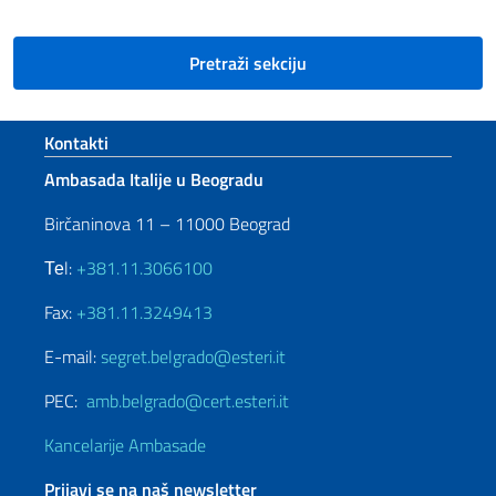
Pretraži sekciju
Footer section
Kontakti
Ambasada Italije u Beogradu
Birčaninova 11 – 11000 Beograd
Теl:
+381.11.3066100
Fax:
+381.11.3249413
E-mail:
segret.belgrado@esteri.it
PEC:
amb.belgrado@cert.esteri.it
Kancelarije Ambasade
Prijavi se na naš newsletter