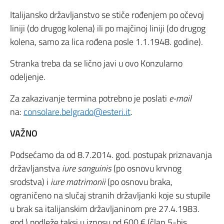
Italijansko državljanstvo se stiče rođenjem po očevoj
liniji (do drugog kolena) ili po majčinoj liniji (do drugog
kolena, samo za lica rođena posle 1.1.1948. godine).
Stranka treba da se lično javi u ovo Konzularno
odeljenje.
Za zakazivanje termina potrebno je poslati
e-mail
na:
consolare.belgrado@esteri.it
.
VAŽNO
Podsećamo da od 8.7.2014. god. postupak priznavanja
državljanstva
iure sanguinis
(po osnovu krvnog
srodstva) i
iure matrimonii
(po osnovu braka,
ograničeno na slučaj stranih državljanki koje su stupile
u brak sa italijanskim državljaninom pre 27.4.1983.
god.) podleže taksi u iznosu od 600 € (član 5-bis