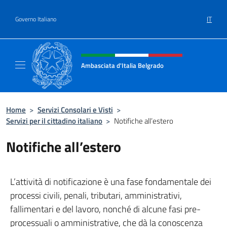
Salta al contenuto
IT
Governo Italiano
Intestazione sito, social e menù
Ambasciata d'Italia Belgrado
Il sito ufficiale dell'Ambasciata d'Italia a Be
Home
>
Servizi Consolari e Visti
>
Servizi per il cittadino italiano
>
Notifiche all’estero
Notifiche all’estero
L’attività di notificazione è una fase fondamentale dei
processi civili, penali, tributari, amministrativi,
fallimentari e del lavoro, nonché di alcune fasi pre-
processuali o amministrative, che dà la conoscenza