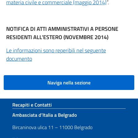
materia civile e commerciale (maggio 2014)
”.
NOTIFICA DI ATTI AMMINISTRATIVI A PERSONE
RESIDENTI ALL’ESTERO (NOVEMBRE 2014)
Le informazioni sono reperibili nel seguente
documento
Naviga nella sezione
Sezione footer
Recapiti e Contatti
Ambasciata d’Italia a Belgrado
Bircaninova ulica 11 – 11000 Belgrado