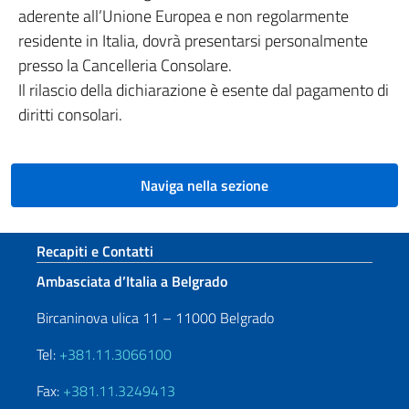
aderente all’Unione Europea e non regolarmente
residente in Italia, dovrà presentarsi personalmente
presso la Cancelleria Consolare.
Il rilascio della dichiarazione è esente dal pagamento di
diritti consolari.
Naviga nella sezione
Sezione footer
Recapiti e Contatti
Ambasciata d’Italia a Belgrado
Bircaninova ulica 11 – 11000 Belgrado
Tel:
+381.11.3066100
Fax:
+381.11.3249413