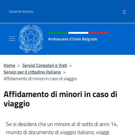
Salta al contenuto
IT
Governo Italiano
Intestazione sito, social e menù
Ambasciata d'Italia Belgrado
Il sito ufficiale dell'Ambasciata d'Italia a Be
Home
>
Servizi Consolari e Visti
>
Servizi per il cittadino italiano
>
Affidamento di minori in caso di viaggio
Affidamento di minori in caso di
viaggio
Se si desidera che un minore al di sotto di anni 14,
munito di documento di viaggio italiano, viaggi