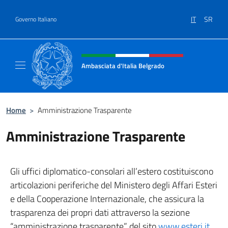
Salta al contenuto
IT
SR
Governo Italiano
Intestazione sito, social e menù
Ambasciata d'Italia Belgrado
Il sito ufficiale dell'Ambasciata d'Italia a Be
Home
>
Amministrazione Trasparente
Amministrazione Trasparente
Gli uffici diplomatico-consolari all’estero costituiscono
articolazioni periferiche del Ministero degli Affari Esteri
e della Cooperazione Internazionale, che assicura la
trasparenza dei propri dati attraverso la sezione
“amministrazione trasparente” del sito
www.esteri.it
.