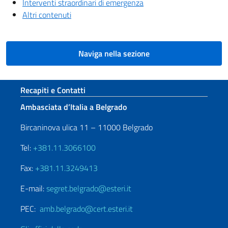
Interventi straordinari di emergenza
Altri contenuti
Naviga nella sezione
Sezione footer
Recapiti e Contatti
Ambasciata d’Italia a Belgrado
Bircaninova ulica 11 – 11000 Belgrado
Tel:
+381.11.3066100
Fax:
+381.11.3249413
E-mail:
segret.belgrado@esteri.it
PEC:
amb.belgrado@cert.esteri.it