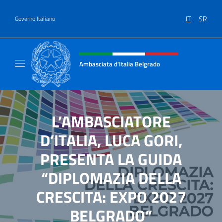
Salta al contenuto
IT
SR
Governo Italiano
Intestazione sito, social e menù
Ambasciata d'Italia Belgrado
Il sito ufficiale dell'Ambasciata d'Italia a Be
L’AMBASCIATORE
D’ITALIA, LUCA GORI,
PRESENTA LA GUIDA
“DIPLOMAZIA DELLA
CRESCITA: EXPO 2027
BELGRADO”