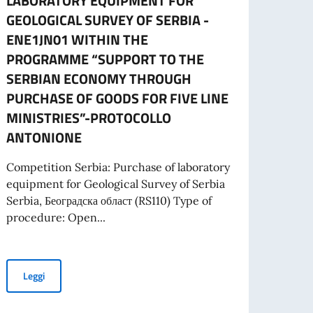
LABORATORY EQUIPMENT FOR
CART
GEOLOGICAL SURVEY OF SERBIA -
L’ES
ENE1JN01 WITHIN THE
A part
PROGRAMME “SUPPORT TO THE
cartac
SERBIAN ECONOMY THROUGH
PURCHASE OF GOODS FOR FIVE LINE
MINISTRIES”-PROTOCOLLO
Leg
ANTONIONE
 PROGETTI PROMOSSI DA ENTI DEL SETTORE PRIVATO
Competition Serbia: Purchase of laboratory
equipment for Geological Survey of Serbia
Serbia, Београдска област (RS110) Type of
procedure: Open...
SIDENTE DEL CONSIGLIO DEI MINISTRI E MINISTRO DEGLI AFFARI ESTE
TENDER FOR PURCHASE OF LABORATORY EQUIPMENT FOR GEO
Leggi