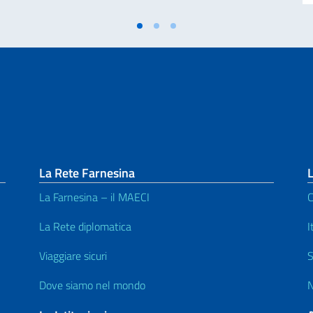
La Rete Farnesina
L
La Farnesina – il MAECI
C
La Rete diplomatica
I
Viaggiare sicuri
S
Dove siamo nel mondo
N