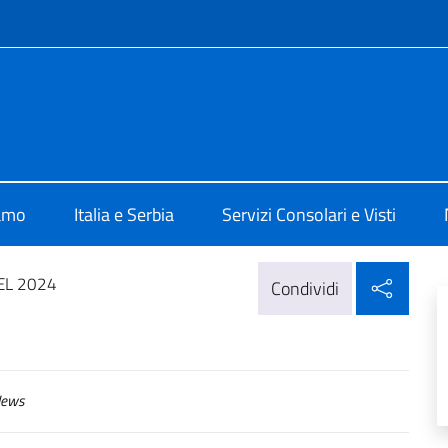
e menù
alia a Belgrado
iamo
Italia e Serbia
Servizi Consolari e Visti
Condi
NEL 2024
Condividi
ews