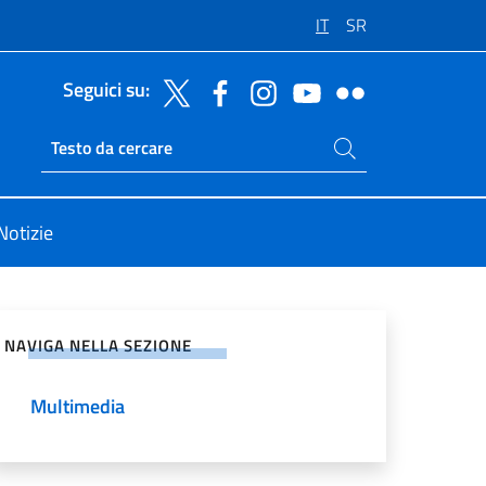
IT
SR
Seguici su:
Cerca nel sito
Ricerca sito live
Notizie
vidi sui Social Network
NAVIGA NELLA SEZIONE
Multimedia