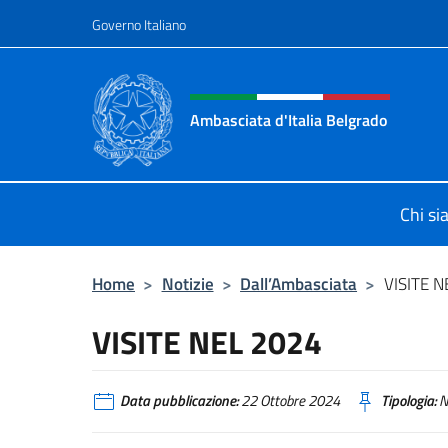
Salta al contenuto
Governo Italiano
Intestazione sito, social 
Ambasciata d'Italia Belgrado
Il sito ufficiale dell'Ambasciata d'It
Chi s
Home
>
Notizie
>
Dall’Ambasciata
>
VISITE 
VISITE NEL 2024
Data pubblicazione:
22 Ottobre 2024
Tipologia:
N