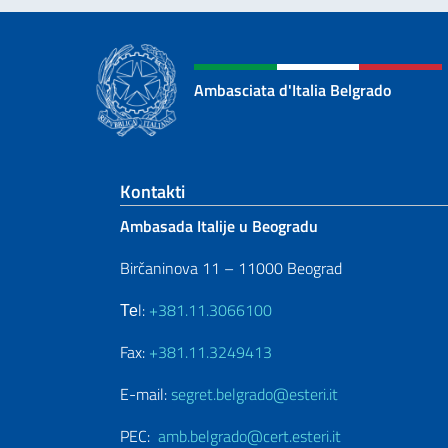
Ambasciata d'Italia Belgrado
Footer section
Kontakti
Ambasada Italije u Beogradu
Birčaninova 11 – 11000 Beograd
Теl:
+381.11.3066100
Fax:
+381.11.3249413
E-mail:
segret.belgrado@esteri.it
PEC:
amb.belgrado@cert.esteri.it