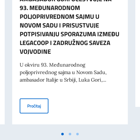
93. MEĐUNARODNOM
POLJOPRIVREDNOM SAJMU U
NOVOM SADU I PRISUSTVUJE
POTPISIVANJU SPORAZUMA IZMEĐU
LEGACOOP I ZADRUŽNOG SAVEZA
VOJVODINE
U okviru 93. Međunarodnog
poljoprivrednog sajma u Novom Sadu,
ambasador Italije u Srbiji, Luka Gori,...
 GORI, NA POSLOVNOM FORUMU POSVEĆENOM ENERGETICI, INFRASTRUKT
AMBASADOR GORI UČESTVUJE NA 93. MEĐUNARODN
Pročitaj