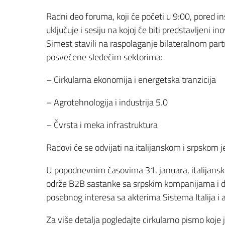
Radni deo foruma, koji će početi u 9:00, pored ins
uključuje i sesiju na kojoj će biti predstavljeni i
Simest stavili na raspolaganje bilateralnom part
posvećene sledećim sektorima:
– Cirkularna ekonomija i energetska tranzicija
– Agrotehnologija i industrija 5.0
– Čvrsta i meka infrastruktura
Radovi će se odvijati na italijanskom i srpskom 
U popodnevnim časovima 31. januara, italijanske
održe B2B sastanke sa srpskim kompanijama i da
posebnog interesa sa akterima Sistema Italija i 
Za više detalja pogledajte cirkularno pismo koje 