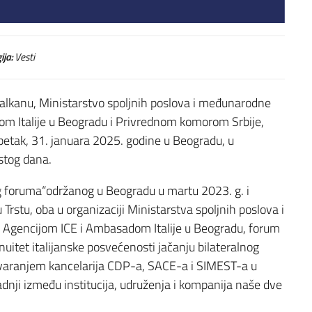
ija:
Vesti
 Balkanu, Ministarstvo spoljnih poslova i međunarodne
om Italije u Beogradu i Privrednom komorom Srbije,
u petak, 31. januara 2025. godine u Beogradu, u
istog dana.
g foruma“održanog u Beogradu u martu 2023. g. i
 Trstu, oba u organizaciji Ministarstva spoljnih poslova i
 Agencijom ICE i Ambasadom Italije u Beogradu, forum
nuitet italijanske posvećenosti jačanju bilateralnog
varanjem kancelarija CDP-a, SACE-a i SIMEST-a u
nji između institucija, udruženja i kompanija naše dve