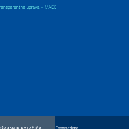
ransparentna uprava – MAECI
istero degli Affari Esteri e della Cooperazione
COOKIES
EŠAVANJE KOLAČIĆA