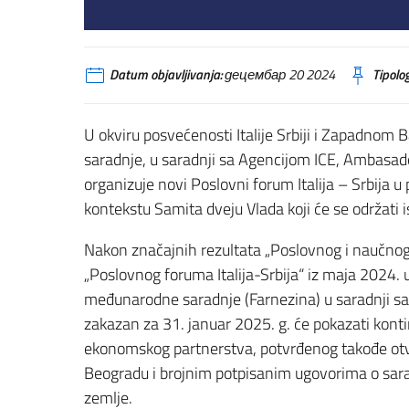
Datum objavljivanja:
децембар 20 2024
Tipolog
U okviru posvećenosti Italije Srbiji i Zapadnom
saradnje, u saradnji sa Agencijom ICE, Ambasad
organizuje novi Poslovni forum Italija – Srbija 
kontekstu Samita dveju Vlada koji će se održati 
Nakon značajnih rezultata „Poslovnog i naučno
„Poslovnog foruma Italija-Srbija“ iz maja 2024. u
međunarodne saradnje (Farnezina) u saradnji sa
zakazan za 31. januar 2025. g. će pokazati konti
ekonomskog partnerstva, potvrđenog takođe ot
Beogradu i brojnim potpisanim ugovorima o sarad
zemlje.