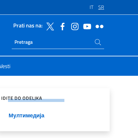
IT
SR
Prati nas na:
Potraži na sajtu
Ricerca sito live
Vesti
enje na društvenim mrežama
IDITE DO ODELJKA
Мултимедија