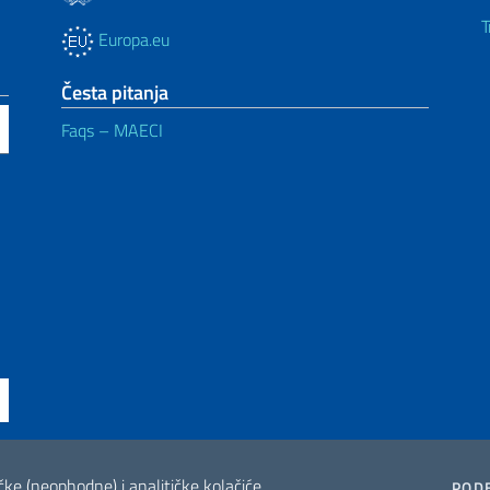
T
Europa.eu
Česta pitanja
Faqs – MAECI
ičke (neophodne) i analitičke kolačiće.
ne di accessibilità
2026 Copyright Min
POD