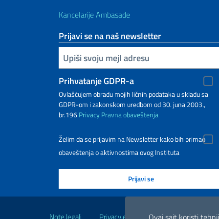
Kancelarije Ambasade
Prijavi se na naš newsletter
Upiši vaš imejl
Prihvatanje GDPR-a
Ovlašćujem obradu mojih ličnih podataka u skladu sa
GDPR-om i zakonskom uredbom od 30. juna 2003.,
br.196
Privacy
Pravna obaveštenja
Želim da se prijavim na Newsletter kako bih primao
obaveštenja o aktivnostima ovog Instituta
Korisni linkovi
Ovaj sajt koristi tehn
Note legali
Privacy e cookie policy
Dichiarazio