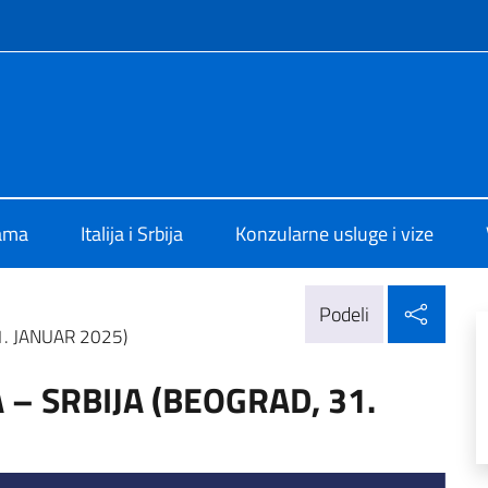
f site
alia a Belgrado
ama
Italija i Srbija
Konzularne usluge i vize
Delj
Podeli
1. JANUAR 2025)
 – SRBIJA (BEOGRAD, 31.