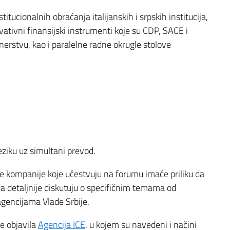
titucionalnih obraćanja italijanskih i srpskih institucija,
novativni finansijski instrumenti koje su CDP, SACE i
nerstvu, kao i paralelne radne okrugle stolove
jeziku uz simultani prevod.
 kompanije koje učestvuju na forumu imaće priliku da
 detaljnije diskutuju o specifičnim temama od
agencijama Vlade Srbije.
je objavila
Agencija ICE
, u kojem su navedeni i načini