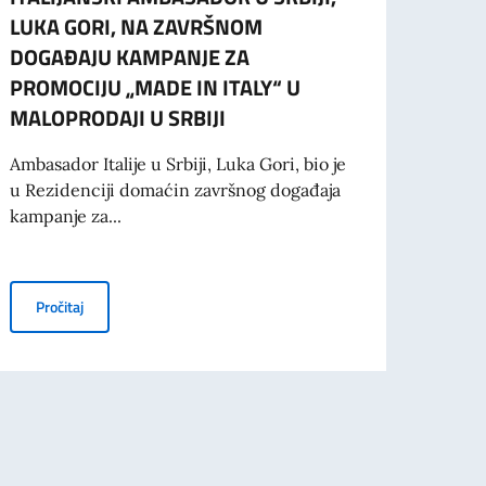
LUKA GORI, NA ZAVRŠNOM
GORI
DOGAĐAJU KAMPANJE ZA
ZA N
PROMOCIJU „MADE IN ITALY“ U
UČEŠ
MALOPRODAJI U SRBIJI
MEĐ
POL
Ambasador Italije u Srbiji, Luka Gori, bio je
NOV
u Rezidenciji domaćin završnog događaja
kampanje za...
Ambasa
govori
održan
ITALIJANSKI AMBASADOR U SRBIJI, LUKA GORI, NA ZAVRŠNO
Pročitaj
URI I INDUSTRIJSKOJ BEZBEDNOSTI U CENTRALNO-ISTOČNOJ EVROPI I N
OM POLJOPRIVREDNOM SAJMU U NOVOM SADU I PRISUSTVUJE POTPISIV
Pro