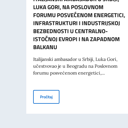
LUKA GORI, NA POSLOVNOM
FORUMU POSVEĆENOM ENERGETICI,
INFRASTRUKTURI I INDUSTRIJSKOJ
BEZBEDNOSTI U CENTRALNO-
ISTOČNOJ EVROPI I NA ZAPADNOM
BALKANU
Italijanski ambasador u Srbiji, Luka Gori,
učestvovao je u Beogradu na Poslovnom
forumu posvećenom energetici,...
ITALIJANSKI AMBASADOR U SRBIJI, LUKA
Pročitaj