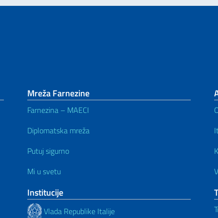
Mreža Farnezine
Farnezina – MAECI
Diplomatska mreža
I
Putuj sigurno
K
Mi u svetu
V
Institucije
T
Vlada Republike Italije