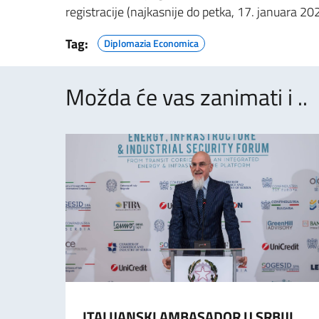
registracije (najkasnije do petka, 17. januara 20
Tag:
Diplomazia Economica
Možda će vas zanimati i ..
ITALIJANSKI AMBASADOR U SRBIJI,