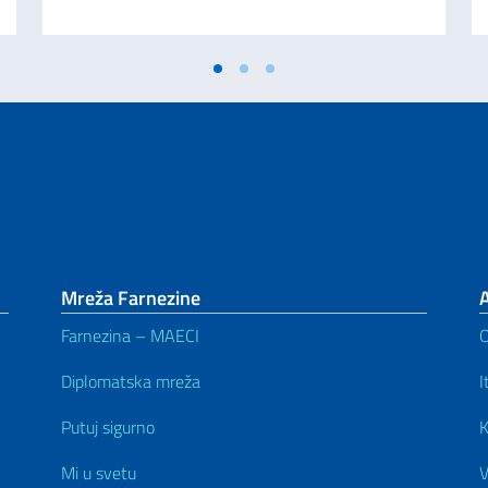
Mreža Farnezine
Farnezina – MAECI
Diplomatska mreža
I
Putuj sigurno
K
Mi u svetu
V