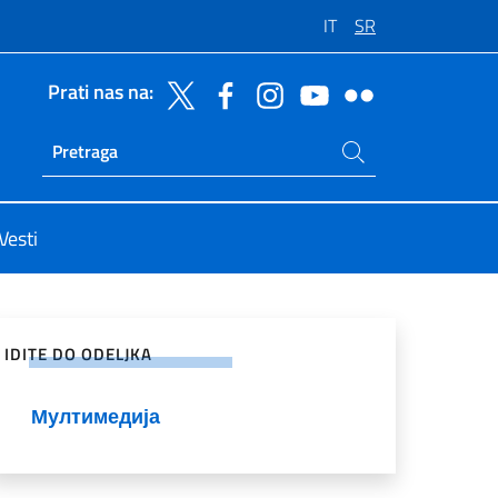
IT
SR
Prati nas na:
Potraži na sajtu
Ricerca sito live
Vesti
enje na društvenim mrežama
IDITE DO ODELJKA
Мултимедија