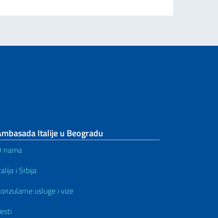
Ambasada Italije u Beogradu
O nama
talija i Srbija
onzularne usluge i vize
esti