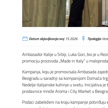
Datum objavljivanja:
мај 15 2026
Tipologija:
Vest
Ambasador Italije u Srbiji, Luka Gori, bio je u 
promociju proizvoda „Made in Italy“ u maloprodaj
Kampanja, koju je promovisala Ambasada zajedno
Beogradu u saradnji sa kompanijom Domaća trgo
Nedelje italijanske kuhinje u svetu. Inicijativa 
prodavnice mreže Aroma i City Market u Beograd
Podaci zabeleženi na kraju kampanje potvrđuju ef