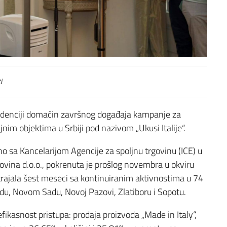
i
Rezidenciji domaćin završnog događaja kampanje za
nim objektima u Srbiji pod nazivom „Ukusi Italije“.
 sa Kancelarijom Agencije za spoljnu trgovinu (ICE) u
vina d.o.o., pokrenuta je prošlog novembra u okviru
je trajala šest meseci sa kontinuiranim aktivnostima u 74
u, Novom Sadu, Novoj Pazovi, Zlatiboru i Sopotu.
ikasnost pristupa: prodaja proizvoda „Made in Italy“,