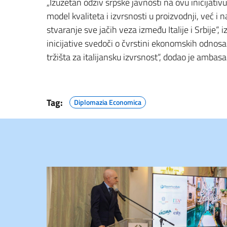
„Izuzetan odziv srpske javnosti na ovu inicijati
model kvaliteta i izvrsnosti u proizvodnji, već i
stvaranje sve jačih veza između Italije i Srbije“, 
inicijative svedoči o čvrstini ekonomskih odnosa 
tržišta za italijansku izvrsnost“, dodao je ambasa
Tag:
Diplomazia Economica