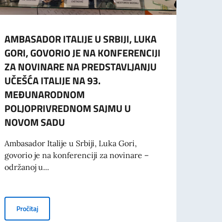
AMBASADOR ITALIJE U SRBIJI, LUKA
AMB
GORI, GOVORIO JE NA KONFERENCIJI
FEST
ZA NOVINARE NA PREDSTAVLJANJU
KREA
UČEŠĆA ITALIJE NA 93.
Ambasa
MEĐUNARODNOM
otvori
POLJOPRIVREDNOM SAJMU U
IT...
NOVOM SADU
Ambasador Italije u Srbiji, Luka Gori,
Pro
govorio je na konferenciji za novinare –
održanoj u...
URI I INDUSTRIJSKOJ BEZBEDNOSTI U CENTRALNO-ISTOČNOJ EVROPI I N
OM POLJOPRIVREDNOM SAJMU U NOVOM SADU I PRISUSTVUJE POTPISIV
AMBASADOR ITALIJE U SRBIJI, LUKA GORI, GOVORIO JE NA
Pročitaj