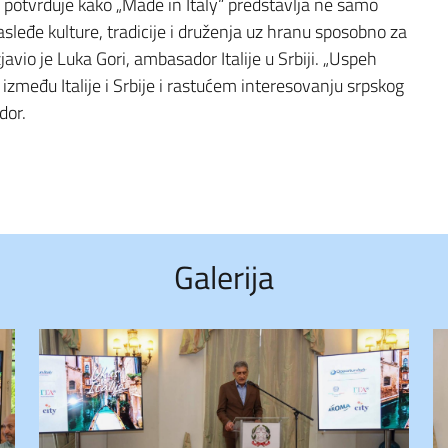
vu potvrđuje kako „Made in Italy“ predstavlja ne samo
 nasleđe kulture, tradicije i druženja uz hranu sposobno za
izjavio je Luka Gori, ambasador Italije u Srbiji. „Uspeh
između Italije i Srbije i rastućem interesovanju srpskog
dor.
Galerija