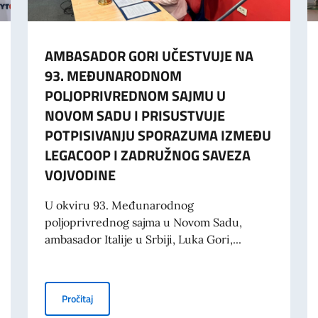
AMBASADOR GORI UČESTVUJE NA
93. MEĐUNARODNOM
POLJOPRIVREDNOM SAJMU U
NOVOM SADU I PRISUSTVUJE
POTPISIVANJU SPORAZUMA IZMEĐU
LEGACOOP I ZADRUŽNOG SAVEZA
VOJVODINE
U okviru 93. Međunarodnog
poljoprivrednog sajma u Novom Sadu,
ambasador Italije u Srbiji, Luka Gori,...
 GORI, NA POSLOVNOM FORUMU POSVEĆENOM ENERGETICI, INFRASTRUKT
AMBASADOR GORI UČESTVUJE NA 93. MEĐUNARODN
Pročitaj