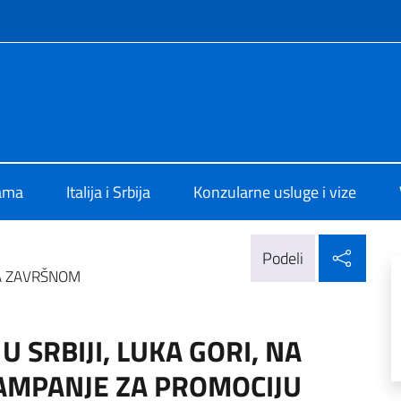
f site
alia a Belgrado
ama
Italija i Srbija
Konzularne usluge i vize
Delj
Podeli
NA ZAVRŠNOM
 SRBIJI, LUKA GORI, NA
MPANJE ZA PROMOCIJU