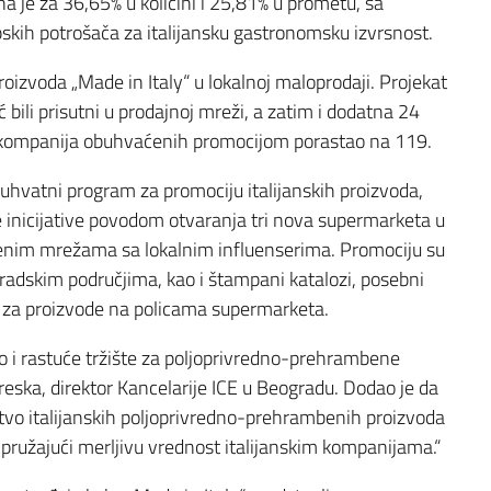
je za 36,65% u količini i 25,81% u prometu, sa
pskih potrošača za italijansku gastronomsku izvrsnost.
proizvoda „Made in Italy“ u lokalnoj maloprodaji. Projekat
́ bili prisutni u prodajnoj mreži, a zatim i dodatna 24
oj kompanija obuhvaćenih promocijom porastao na 119.
buhvatni program za promociju italijanskih proizvoda,
e inicijative povodom otvaranja tri nova supermarketa u
tvenim mrežama sa lokalnim influenserima. Promociju su
 gradskim područjima, kao i štampani katalozi, posebni
ajna za proizvode na policama supermarketa.
no i rastuće tržište za poljoprivredno-prehrambene
treska, direktor Kancelarije ICE u Beogradu. Dodao je da
stvo italijanskih poljoprivredno-prehrambenih proizvoda
i pružajući merljivu vrednost italijanskim kompanijama.“