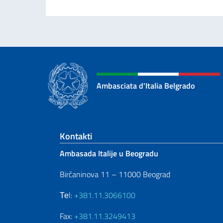
Ambasciata d'Italia Belgrado
Footer section
Kontakti
Ambasada Italije u Beogradu
Birčaninova 11 – 11000 Beograd
Теl:
+381.11.3066100
Fax:
+381.11.3249413