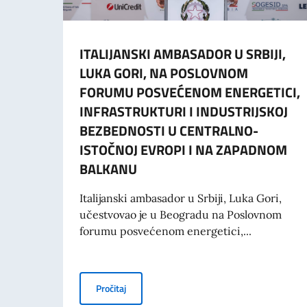
ITALIJANSKI AMBASADOR U SRBIJI,
LUKA GORI, NA POSLOVNOM
FORUMU POSVEĆENOM ENERGETICI,
INFRASTRUKTURI I INDUSTRIJSKOJ
BEZBEDNOSTI U CENTRALNO-
ISTOČNOJ EVROPI I NA ZAPADNOM
BALKANU
Italijanski ambasador u Srbiji, Luka Gori,
učestvovao je u Beogradu na Poslovnom
forumu posvećenom energetici,...
ITALIJANSKI AMBASADOR U SRBIJI, LUKA
Pročitaj