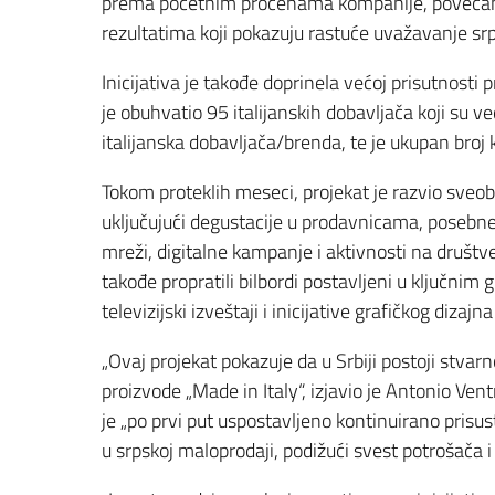
prema početnim procenama kompanije, povećana 
rezultatima koji pokazuju rastuće uvažavanje sr
Inicijativa je takođe doprinela većoj prisutnosti 
je obuhvatio 95 italijanskih dobavljača koji su vec
italijanska dobavljača/brenda, te je ukupan br
Tokom proteklih meseci, projekat je razvio sveo
uključujući degustacije u prodavnicama, posebn
mreži, digitalne kampanje i aktivnosti na druš
takođe propratili bilbordi postavljeni u ključnim
televizijski izveštaji i inicijative grafičkog diz
„Ovaj projekat pokazuje da u Srbiji postoji stvar
proizvode „Made in Italy“, izjavio je Antonio Ven
je „po prvi put uspostavljeno kontinuirano prisu
u srpskoj maloprodaji, podižući svest potrošača 