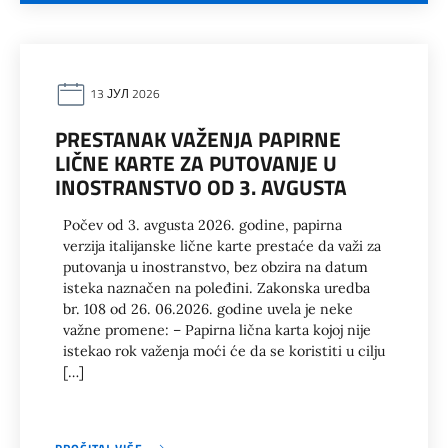
13 ЈУЛ 2026
PRESTANAK VAŽENJA PAPIRNE
LIČNE KARTE ZA PUTOVANJE U
INOSTRANSTVO OD 3. AVGUSTA
Počev od 3. avgusta 2026. godine, papirna
verzija italijanske lične karte prestaće da važi za
putovanja u inostranstvo, bez obzira na datum
isteka naznačen na poleđini. Zakonska uredba
br. 108 od 26. 06.2026. godine uvela je neke
važne promene: – Papirna lična karta kojoj nije
istekao rok važenja moći će da se koristiti u cilju
[…]