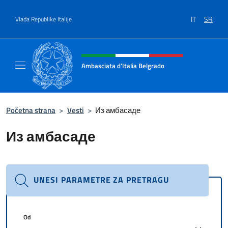
Go to content
IT
SR
Vlada Republike Italije
Header, social and menu of site
Ambasciata d'Italia Belgrado
Il sito ufficiale dell'Ambasciata d'Italia a Be
Početna strana
>
Vesti
>
Из амбасаде
Из амбасаде
UNESI PARAMETRE ZA PRETRAGU
Od