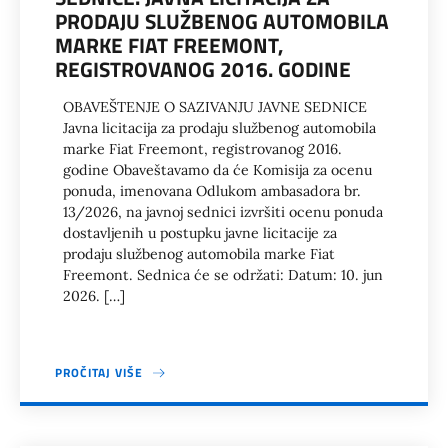
PRODAJU SLUŽBENOG AUTOMOBILA
MARKE FIAT FREEMONT,
REGISTROVANOG 2016. GODINE
OBAVEŠTENJE O SAZIVANJU JAVNE SEDNICE
Javna licitacija za prodaju službenog automobila
marke Fiat Freemont, registrovanog 2016.
godine Obaveštavamo da će Komisija za ocenu
ponuda, imenovana Odlukom ambasadora br.
13/2026, na javnoj sednici izvršiti ocenu ponuda
dostavljenih u postupku javne licitacije za
prodaju službenog automobila marke Fiat
Freemont. Sednica će se održati: Datum: 10. jun
2026. […]
PROČITAJ VIŠE