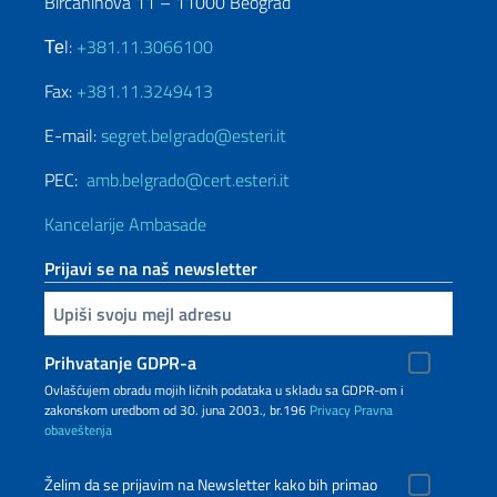
Birčaninova 11 – 11000 Beograd
Теl:
+381.11.3066100
Fax:
+381.11.3249413
E-mail:
segret.belgrado@esteri.it
PEC:
amb.belgrado@cert.esteri.it
Kancelarije Ambasade
Prijavi se na naš newsletter
Upiši vaš imejl
Prihvatanje GDPR-a
Ovlašćujem obradu mojih ličnih podataka u skladu sa GDPR-om i
zakonskom uredbom od 30. juna 2003., br.196
Privacy
Pravna
obaveštenja
Želim da se prijavim na Newsletter kako bih primao