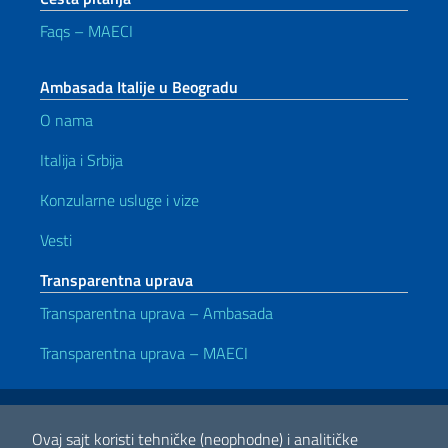
Faqs – MAECI
Ambasada Italije u Beogradu
O nama
Italija i Srbija
Konzularne usluge i vize
Vesti
Transparentna uprava
Transparentna uprava – Ambasada
Transparentna uprava – MAECI
Korisni linkovi
Note legali
Privacy e cookie policy
Dichiarazione di accessibilità
Ovaj sajt koristi tehničke (neophodne) i analitičke