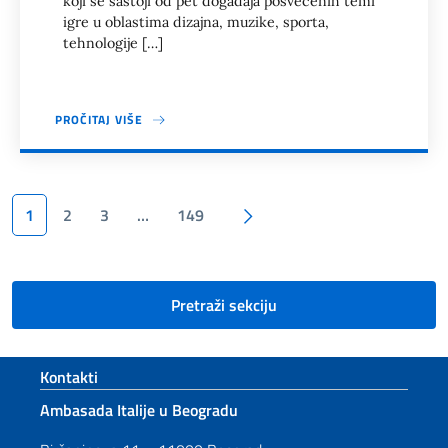
koji se sastoji od pet događaja posvećenih temi
igre u oblastima dizajna, muzike, sporta,
tehnologije […]
PROČITAJ VIŠE
Stranične memorije
Sledeća stranica
1
2
3
…
149
Pretraži sekciju
Footer section
Kontakti
Ambasada Italije u Beogradu