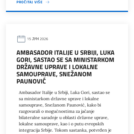
PROČITAJ VIŠE
15 ЈУН 2026
AMBASADOR ITALIJE U SRBIJI, LUKA
GORI, SASTAO SE SA MINISTARKOM
DRŽAVNE UPRAVE I LOKALNE
SAMOUPRAVE, SNEŽANOM
PAUNOVIĆ
Ambasador Italije u Srbiji, Luka Gori, sastao se
sa ministarkom državne uprave i lokalne
samouprave, Snežanom Paunović, kako bi
razgovarali o mogućnostima za jačanje
bilateralne saradnje u oblasti državne uprave,
lokalne samouprave, kao i o putu evropskih
integracija Srbije. Tokom sastanka, potvrđen je