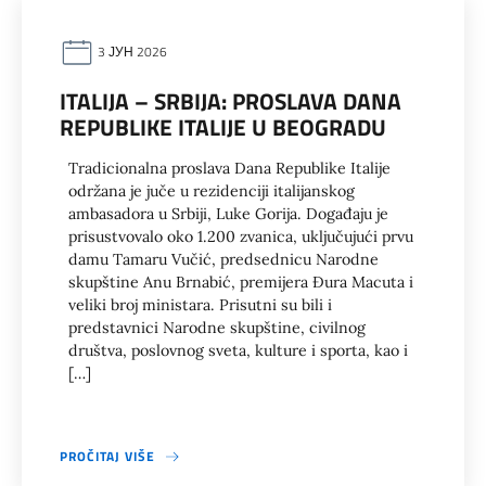
3 ЈУН 2026
ITALIJA – SRBIJA: PROSLAVA DANA
REPUBLIKE ITALIJE U BEOGRADU
Tradicionalna proslava Dana Republike Italije
održana je juče u rezidenciji italijanskog
ambasadora u Srbiji, Luke Gorija. Događaju je
prisustvovalo oko 1.200 zvanica, uključujući prvu
damu Tamaru Vučić, predsednicu Narodne
skupštine Anu Brnabić, premijera Đura Macuta i
veliki broj ministara. Prisutni su bili i
predstavnici Narodne skupštine, civilnog
društva, poslovnog sveta, kulture i sporta, kao i
[…]
PROČITAJ VIŠE