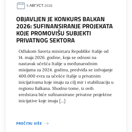
5 АВГУСТ 2026
OBJAVLJEN JE KONKURS BALKAN
2026: SUFINANSIRANJE PROJEKATA
KOJE PROMOVIŠU SUBJEKTI
PRIVATNOG SEKTORA
Odlukom Saveta ministara Republike Italije od
14. maja 2026. godine, koja se odnosi na
nastavak učešća Italije u međunarodnim
misijama za 2024. godinu, predviđa se izdvajanje
400.000 evra za učešće Italije u privatnim
inicijativama koje imaju za cilj mir i stabilizaciju u
regionu Balkana. Shodno tome, iz ovih
sredstava biće sufinansirane privatne projektne
inicijative koje imaju […]
PROČITAJ VIŠE