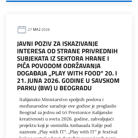
27 МАЈ 2026
JAVNI POZIV ZA ISKAZIVANJE
INTERESA OD STRANE PRIVREDNIH
SUBJEKATA IZ SEKTORA HRANE I
PIĆA POVODOM ODRŽAVANJA
DOGAĐAJA „PLAY WITH FOOD“ 20. I
21. JUNA 2026. GODINE U SAVSKOM
PARKU (BW) U BEOGRADU
Italijansko Ministarstvo spoljnih poslova i
međunarodne saradnje ove godine je proglasilo
Beograd za jednu od tri Prestonice italijanske
kreativnosti u svetu 2026. godine, zahvaljujući
projektu koji je osmislila Ambasada Italije pod
nazivom „Play with IT“. „Play with IT“ je festival