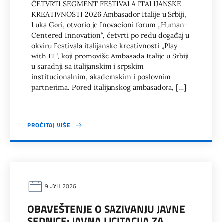
ČETVRTI SEGMENT FESTIVALA ITALIJANSKE
KREATIVNOSTI 2026 Ambasador Italije u Srbiji,
Luka Gori, otvorio je Inovacioni forum „Human-
Centered Innovation“, četvrti po redu događaj u
okviru Festivala italijanske kreativnosti „Play
with IT“, koji promoviše Ambasada Italije u Srbiji
u saradnji sa italijanskim i srpskim
institucionalnim, akademskim i poslovnim
partnerima. Pored italijanskog ambasadora, […]
PROČITAJ VIŠE
9 ЈУН 2026
OBAVEŠTENJE O SAZIVANJU JAVNE
SEDNICE: JAVNA LICITACIJA ZA