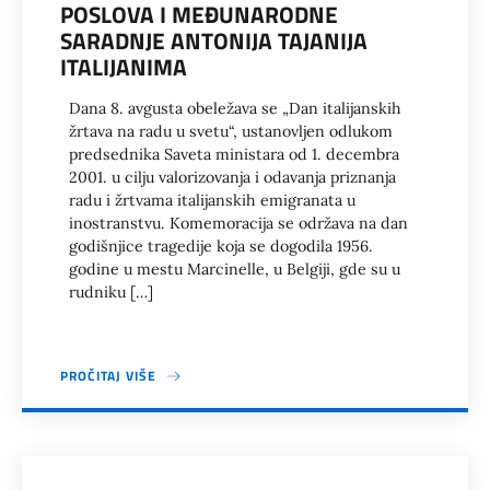
POSLOVA I MEĐUNARODNE
SARADNJE ANTONIJA TAJANIJA
ITALIJANIMA
Dana 8. avgusta obeležava se „Dan italijanskih
žrtava na radu u svetu“, ustanovljen odlukom
predsednika Saveta ministara od 1. decembra
2001. u cilju valorizovanja i odavanja priznanja
radu i žrtvama italijanskih emigranata u
inostranstvu. Komemoracija se održava na dan
godišnjice tragedije koja se dogodila 1956.
godine u mestu Marcinelle, u Belgiji, gde su u
rudniku […]
PROČITAJ VIŠE