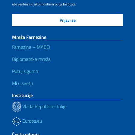
obaveštenja o aktivnostima ovog Instituta
Mreža Farnezine
Farnezina – MAECI
Diplomatska mreža
Putuj sigurno
Mi u svetu
Institucije
Vlada Republike Italije
Europa.eu
Česta pitanja