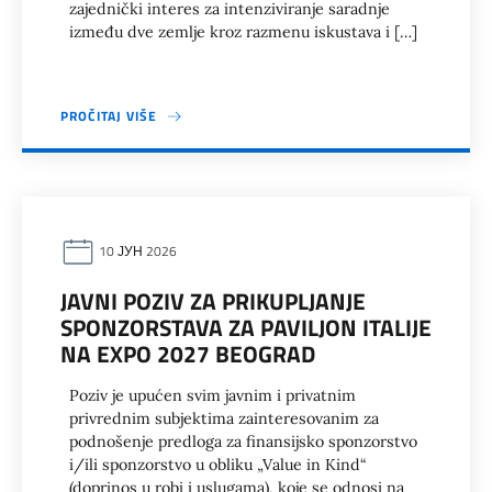
zajednički interes za intenziviranje saradnje
između dve zemlje kroz razmenu iskustava i […]
PROČITAJ VIŠE
10 ЈУН 2026
JAVNI POZIV ZA PRIKUPLJANJE
SPONZORSTAVA ZA PAVILJON ITALIJE
NA EXPO 2027 BEOGRAD
Poziv je upućen svim javnim i privatnim
privrednim subjektima zainteresovanim za
podnošenje predloga za finansijsko sponzorstvo
i/ili sponzorstvo u obliku „Value in Kind“
(doprinos u robi i uslugama), koje se odnosi na