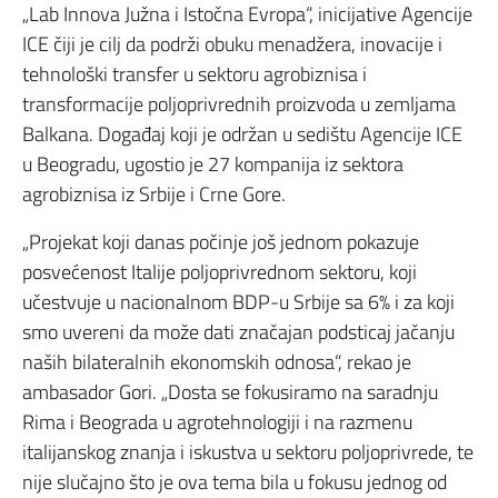
„Lab Innova Južna i Istočna Evropa“, inicijative Agencije
ICE čiji je cilj da podrži obuku menadžera, inovacije i
tehnološki transfer u sektoru agrobiznisa i
transformacije poljoprivrednih proizvoda u zemljama
Balkana. Događaj koji je održan u sedištu Agencije ICE
u Beogradu, ugostio je 27 kompanija iz sektora
agrobiznisa iz Srbije i Crne Gore.
„Projekat koji danas počinje još jednom pokazuje
posvećenost Italije poljoprivrednom sektoru, koji
učestvuje u nacionalnom BDP-u Srbije sa 6% i za koji
smo uvereni da može dati značajan podsticaj jačanju
naših bilateralnih ekonomskih odnosa“, rekao je
ambasador Gori. „Dosta se fokusiramo na saradnju
Rima i Beograda u agrotehnologiji i na razmenu
italijanskog znanja i iskustva u sektoru poljoprivrede, te
nije slučajno što je ova tema bila u fokusu jednog od