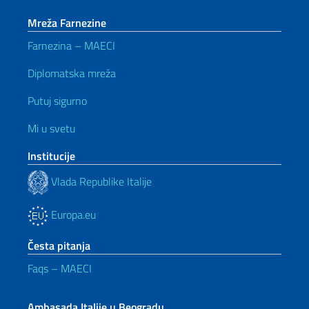
Mreža Farnezine
Farnezina – MAECI
Diplomatska mreža
Putuj sigurno
Mi u svetu
Institucije
Vlada Republike Italije
Europa.eu
Česta pitanja
Faqs – MAECI
Ambasada Italije u Beogradu