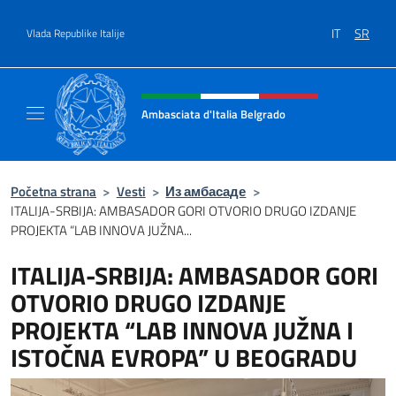
Go to content
IT
SR
Vlada Republike Italije
Header, social and menu of site
Ambasciata d'Italia Belgrado
Il sito ufficiale dell'Ambasciata d'Italia a Be
Početna strana
>
Vesti
>
Из амбасаде
>
ITALIJA-SRBIJA: AMBASADOR GORI OTVORIO DRUGO IZDANJE
PROJEKTA “LAB INNOVA JUŽNA...
ITALIJA-SRBIJA: AMBASADOR GORI
OTVORIO DRUGO IZDANJE
PROJEKTA “LAB INNOVA JUŽNA I
ISTOČNA EVROPA” U BEOGRADU