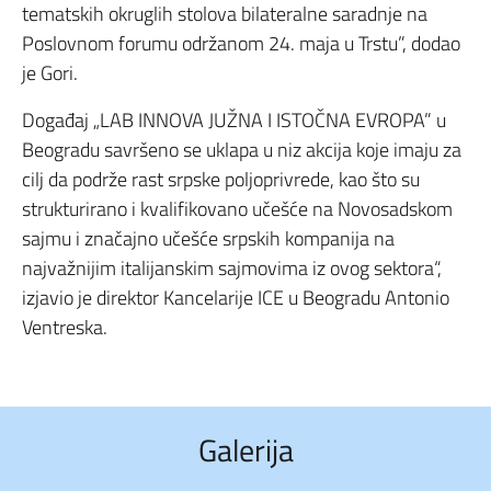
tematskih okruglih stolova bilateralne saradnje na
Poslovnom forumu održanom 24. maja u Trstu”, dodao
je Gori.
Događaj „LAB INNOVA JUŽNA I ISTOČNA EVROPA” u
Beogradu savršeno se uklapa u niz akcija koje imaju za
cilj da podrže rast srpske poljoprivrede, kao što su
strukturirano i kvalifikovano učešće na Novosadskom
sajmu i značajno učešće srpskih kompanija na
najvažnijim italijanskim sajmovima iz ovog sektora“,
izjavio je direktor Kancelarije ICE u Beogradu Antonio
Ventreska.
Galerija