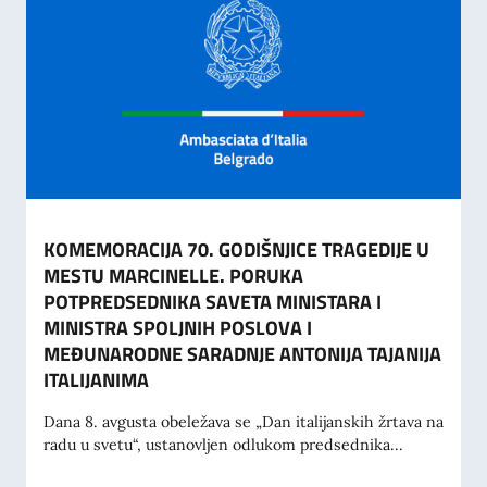
KOMEMORACIJA 70. GODIŠNJICE TRAGEDIJE U
MESTU MARCINELLE. PORUKA
POTPREDSEDNIKA SAVETA MINISTARA I
MINISTRA SPOLJNIH POSLOVA I
MEĐUNARODNE SARADNJE ANTONIJA TAJANIJA
ITALIJANIMA
Dana 8. avgusta obeležava se „Dan italijanskih žrtava na
radu u svetu“, ustanovljen odlukom predsednika...