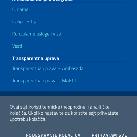
O nama
Italija i Srbija
Konzularne usluge i vize
Vesti
Transparentna uprava
Transparentna uprava – Ambasada
Transparentna uprava – MAECI
Korisni linkovi
Note legali
Privacy e cookie policy
Dichiarazione di accessibilità
Ovaj sajt koristi tehničke (neophodne) i analitičke
kolačiće.
Ukoliko nastavite da koristite sajt prihvatate
upotrebu kolačića.
2026 Copyright Ministero degli Affari Esteri e della Cooperazione
Internazionale
COOKIES
I CO
PODEŠAVANJE KOLAČIĆA
PRIHVATAM SVE