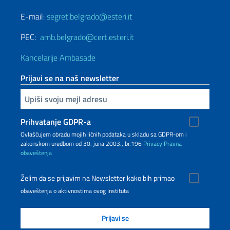
E-mail:
segret.belgrado@esteri.it
PEC:
amb.belgrado@cert.esteri.it
Kancelarije Ambasade
Prijavi se na naš newsletter
Upiši vaš imejl
Prihvatanje GDPR-a
Ovlašćujem obradu mojih ličnih podataka u skladu sa GDPR-om i
zakonskom uredbom od 30. juna 2003., br.196
Privacy
Pravna
obaveštenja
Želim da se prijavim na Newsletter kako bih primao
obaveštenja o aktivnostima ovog Instituta