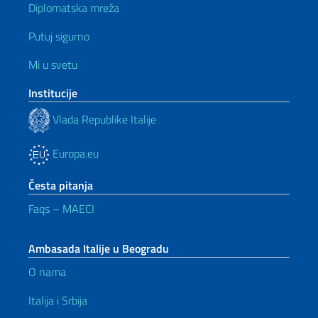
Diplomatska mreža
Putuj sigurno
Mi u svetu
Institucije
Vlada Republike Italije
Europa.eu
Česta pitanja
Faqs – MAECI
Ambasada Italije u Beogradu
O nama
Italija i Srbija