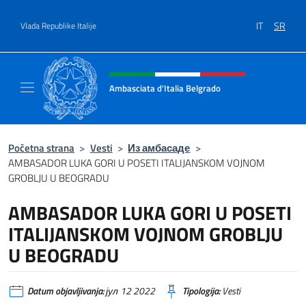
Go to content
IT
SR
Vlada Republike Italije
Header, social and menu of site
Ambasciata d'Italia Belgrado
Il sito ufficiale dell'Ambasciata d'Italia a Be
Početna strana
>
Vesti
>
Из амбасаде
>
AMBASADOR LUKA GORI U POSETI ITALIJANSKOM VOJNOM
GROBLJU U BEOGRADU
AMBASADOR LUKA GORI U POSETI
ITALIJANSKOM VOJNOM GROBLJU
U BEOGRADU
Datum objavljivanja:
јул 12 2022
Tipologija:
Vesti