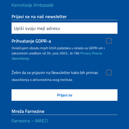
Kancelarije Ambasade
Prijavi se na naš newsletter
Upiši vaš imejl
Prihvatanje GDPR-a
Ovlašćujem obradu mojih ličnih podataka u skladu sa GDPR-om i
zakonskom uredbom od 30. juna 2003., br.196
Privacy
Pravna
obaveštenja
Želim da se prijavim na Newsletter kako bih primao
obaveštenja o aktivnostima ovog Instituta
Mreža Farnezine
Farnezina – MAECI