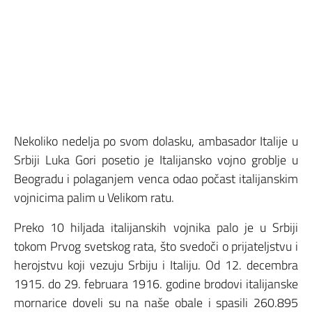
Nekoliko nedelja po svom dolasku, ambasador Italije u
Srbiji Luka Gori posetio je Italijansko vojno groblje u
Beogradu i polaganjem venca odao počast italijanskim
vojnicima palim u Velikom ratu.
Preko 10 hiljada italijanskih vojnika palo je u Srbiji
tokom Prvog svetskog rata, što svedoči o prijateljstvu i
herojstvu koji vezuju Srbiju i Italiju. Od 12. decembra
1915. do 29. februara 1916. godine brodovi italijanske
mornarice doveli su na naše obale i spasili 260.895