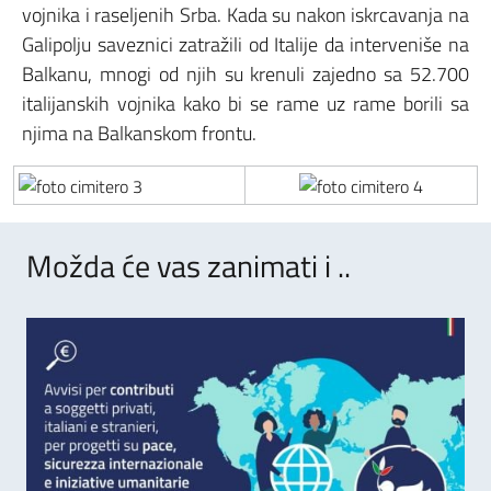
vojnika i raseljenih Srba. Kada su nakon iskrcavanja na
Galipolju saveznici zatražili od Italije da interveniše na
Balkanu, mnogi od njih su krenuli zajedno sa 52.700
italijanskih vojnika kako bi se rame uz rame borili sa
njima na Balkanskom frontu.
Možda će vas zanimati i ..