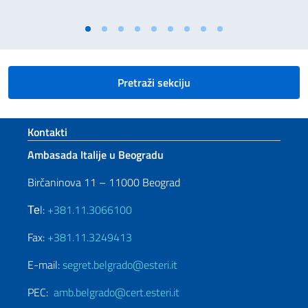
Pretraži sekciju
Footer section
Kontakti
Ambasada Italije u Beogradu
Birčaninova 11 – 11000 Beograd
Теl:
+381.11.3066100
Fax:
+381.11.3249413
E-mail:
segret.belgrado@esteri.it
PEC:
amb.belgrado@cert.esteri.it