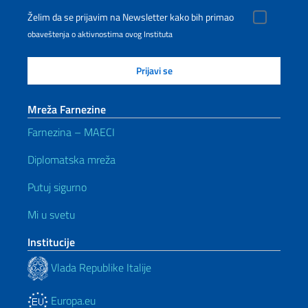
Želim da se prijavim na Newsletter kako bih primao
obaveštenja o aktivnostima ovog Instituta
Mreža Farnezine
Farnezina – MAECI
Diplomatska mreža
Putuj sigurno
Mi u svetu
Institucije
Vlada Republike Italije
Europa.eu