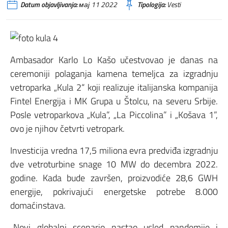
Datum objavljivanja:
мај 11 2022
Tipologija:
Vesti
Ambasador Karlo Lo Kašo učestvovao je danas na
ceremoniji polaganja kamena temeljca za izgradnju
vetroparka „Kula 2“ koji realizuje italijanska kompanija
Fintel Energija i MK Grupa u Štolcu, na severu Srbije.
Posle vetroparkova „Kula”, „La Piccolina” i „Košava 1”,
ovo je njihov četvrti vetropark.
Investicija vredna 17,5 miliona evra predviđa izgradnju
dve vetroturbine snage 10 MW do decembra 2022.
godine. Kada bude završen, proizvodiće 28,6 GWH
energije, pokrivajući energetske potrebe 8.000
domaćinstava.
„Novi globalni scenario nastao usled pandemije i