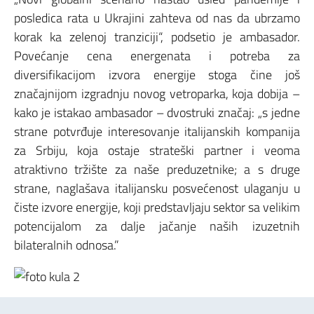
posledica rata u Ukrajini zahteva od nas da ubrzamo
korak ka zelenoj tranziciji“, podsetio je ambasador.
Povećanje cena energenata i potreba za
diversifikacijom izvora energije stoga čine još
značajnijom izgradnju novog vetroparka, koja dobija –
kako je istakao ambasador – dvostruki značaj: „s jedne
strane potvrđuje interesovanje italijanskih kompanija
za Srbiju, koja ostaje strateški partner i veoma
atraktivno tržište za naše preduzetnike; a s druge
strane, naglašava italijansku posvećenost ulaganju u
čiste izvore energije, koji predstavljaju sektor sa velikim
potencijalom za dalje jačanje naših izuzetnih
bilateralnih odnosa.”