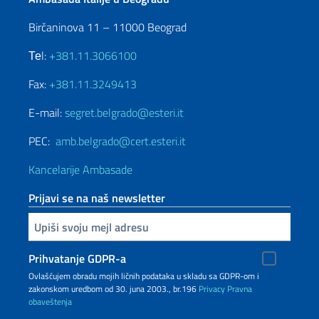
Birčaninova 11 – 11000 Beograd
Теl:
+381.11.3066100
Fax:
+381.11.3249413
E-mail:
segret.belgrado@esteri.it
PEC:
amb.belgrado@cert.esteri.it
Kancelarije Ambasade
Prijavi se na naš newsletter
Upiši vaš imejl
Prihvatanje GDPR-a
Ovlašćujem obradu mojih ličnih podataka u skladu sa GDPR-om i
zakonskom uredbom od 30. juna 2003., br.196
Privacy
Pravna
obaveštenja