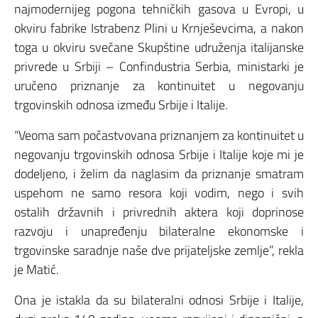
najmodernijeg pogona tehničkih gasova u Evropi, u
okviru fabrike Istrabenz Plini u Krnješevcima, a nakon
toga u okviru svečane Skupštine udruženja italijanske
privrede u Srbiji – Confindustria Serbia, ministarki je
uručeno priznanje za kontinuitet u negovanju
trgovinskih odnosa između Srbije i Italije.
“Veoma sam počastvovana priznanjem za kontinuitet u
negovanju trgovinskih odnosa Srbije i Italije koje mi je
dodeljeno, i želim da naglasim da priznanje smatram
uspehom ne samo resora koji vodim, nego i svih
ostalih državnih i privrednih aktera koji doprinose
razvoju i unapređenju bilateralne ekonomske i
trgovinske saradnje naše dve prijateljske zemlje”, rekla
je Matić.
Ona je istakla da su bilateralni odnosi Srbije i Italije,