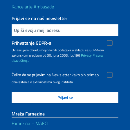
Kancelarije Ambasade
Prijavi se na naš newsletter
Upiši vaš imejl
Prihvatanje GDPR-a
Ovlašćujem obradu mojih ličnih podataka u skladu sa GDPR-om i
zakonskom uredbom od 30. juna 2003., br.196
Privacy
Pravna
obaveštenja
Želim da se prijavim na Newsletter kako bih primao
obaveštenja o aktivnostima ovog Instituta
Mreža Farnezine
Farnezina – MAECI