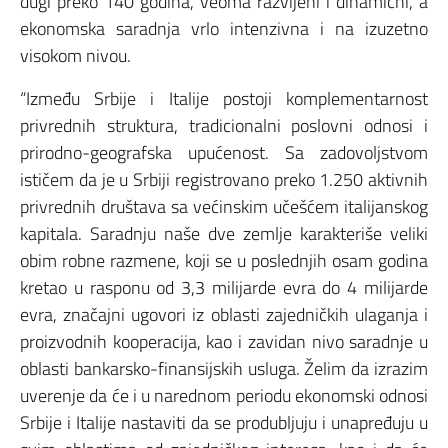
dugi preko 140 godina, veoma razvijeni i dinamični, a
ekonomska saradnja vrlo intenzivna i na izuzetno
visokom nivou.
“Između Srbije i Italije postoji komplementarnost
privrednih struktura, tradicionalni poslovni odnosi i
prirodno-geografska upućenost. Sa zadovoljstvom
ističem da je u Srbiji registrovano preko 1.250 aktivnih
privrednih društava sa većinskim učešćem italijanskog
kapitala. Saradnju naše dve zemlje karakteriše veliki
obim robne razmene, koji se u poslednjih osam godina
kretao u rasponu od 3,3 milijarde evra do 4 milijarde
evra, značajni ugovori iz oblasti zajedničkih ulaganja i
proizvodnih kooperacija, kao i zavidan nivo saradnje u
oblasti bankarsko-finansijskih usluga. Želim da izrazim
uverenje da će i u narednom periodu ekonomski odnosi
Srbije i Italije nastaviti da se produbljuju i unapređuju u