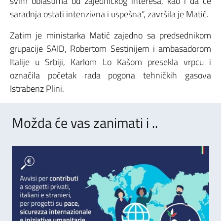
svim oblastima od zajedničkog interesa, kao i da će
saradnja ostati intenzivna i uspešna”, završila je Matić.
Zatim je ministarka Matić zajedno sa predsednikom
grupacije SAID, Robertom Sestinijem i ambasadorom
Italije u Srbiji, Karlom Lo Kašom presekla vrpcu i
označila početak rada pogona tehničkih gasova
Istrabenz Plini.
Možda će vas zanimati i ..