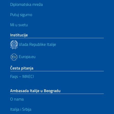
Diplomatska mreža
Putuj sigurno
Mi u svetu
Institucije
Vlada Republike Italije
Europa.eu
Česta pitanja
Faqs – MAECI
Ambasada Italije u Beogradu
O nama
Italija i Srbija