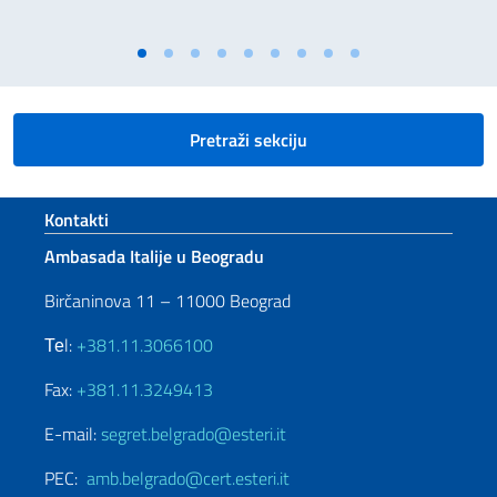
Pretraži sekciju
Footer section
Kontakti
Ambasada Italije u Beogradu
Birčaninova 11 – 11000 Beograd
Теl:
+381.11.3066100
Fax:
+381.11.3249413
E-mail:
segret.belgrado@esteri.it
PEC:
amb.belgrado@cert.esteri.it