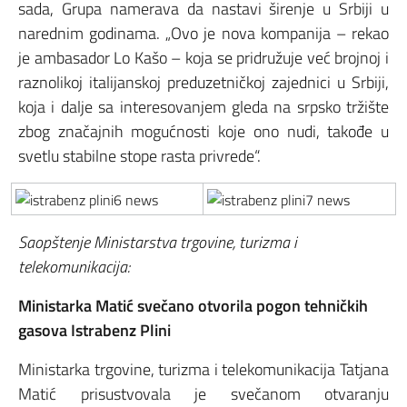
sada, Grupa namerava da nastavi širenje u Srbiji u
narednim godinama. „Ovo je nova kompanija – rekao
je ambasador Lo Kašo – koja se pridružuje već brojnoj i
raznolikoj italijanskoj preduzetničkoj zajednici u Srbiji,
koja i dalje sa interesovanjem gleda na srpsko tržište
zbog značajnih mogućnosti koje ono nudi, takođe u
svetlu stabilne stope rasta privrede“.
Saopštenje Ministarstva trgovine, turizma i
telekomunikacija:
Ministarka Matić svečano otvorila pogon tehničkih
gasova Istrabenz Plini
Ministarka trgovine, turizma i telekomunikacija Tatjana
Matić prisustvovala je svečanom otvaranju