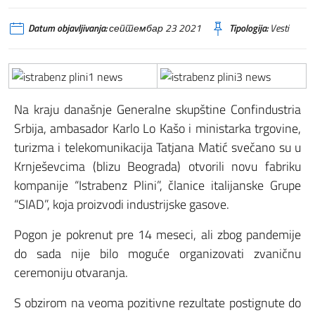
Datum objavljivanja:
септембар 23 2021
Tipologija:
Vesti
Na kraju današnje Generalne skupštine Confindustria
Srbija, ambasador Karlo Lo Kašo i ministarka trgovine,
turizma i telekomunikacija Tatjana Matić svečano su u
Krnješevcima (blizu Beograda) otvorili novu fabriku
kompanije “Istrabenz Plini”, članice italijanske Grupe
“SIAD”, koja proizvodi industrijske gasove.
Pogon je pokrenut pre 14 meseci, ali zbog pandemije
do sada nije bilo moguće organizovati zvaničnu
ceremoniju otvaranja.
S obzirom na veoma pozitivne rezultate postignute do