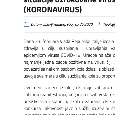
(KORONAVIRUS)
Datum objavljivanja:
фебруар 25 2020
Tipologi
Dana 23. februara Vlada Republike Italije izda
zdravlja u cilju suzbijanja i upravljanja
epidemijom virusa COVID-19. Uredba nalaže da 
najmanje jedna osoba pozitivna na virus, čiji 
povezati sa nekom osobom koja dolazi iz oblasti 
usvoje sve mere u cilju suzbijanja koje su propor
Ove mere, između ostalog, uključuju: zabranu od
zabranu manifestacija, događaja i svih vrsta o
predškolskih ustanova, škola i zabrana eksku
konkursa i aktivnosti javnih službi, izuzev pru