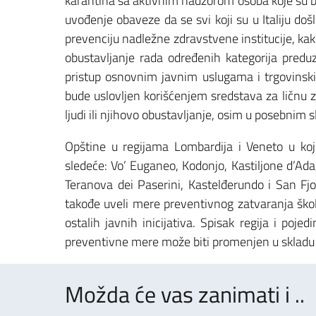
karantina sa aktivnim nadzorom osoba koje su b
uvođenje obaveze da se svi koji su u Italiju do
prevenciju nadležne zdravstvene institucije, kak
obustavljanje rada određenih kategorija predu
pristup osnovnim javnim uslugama i trgovinsk
bude uslovljen korišćenjem sredstava za ličnu 
ljudi ili njihovo obustavljanje, osim u posebnim 
Opštine u regijama Lombardija i Veneto u koj
sledeće: Vo’ Euganeo, Kodonjo, Kastiljone d’Ad
Teranova dei Paserini, Kastelđerundo i San Fjor
takođe uveli mere preventivnog zatvaranja škol
ostalih javnih inicijativa. Spisak regija i poj
preventivne mere može biti promenjen u skladu 
Možda će vas zanimati i ..