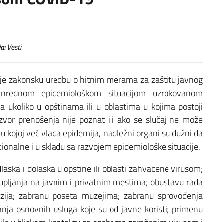
ja:
Vesti
la je zakonsku uredbu o hitnim merama za zaštitu javnog
 vanrednom epidemiološkom situacijom uzrokovanom
ukoliko u opštinama ili u oblastima u kojima postoji
izvor prenošenja nije poznat ili ako se slučaj ne može
u kojoj već vlada epidemija, nadležni organi su dužni da
cionalne i u skladu sa razvojem epidemiološke situacije.
laska i dolaska u opštine ili oblasti zahvaćene virusom;
kupljanja na javnim i privatnim mestima; obustavu rada
rzija; zabranu poseta muzejima; zabranu sprovođenja
žanja osnovnih usluga koje su od javne koristi; primenu