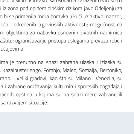
ile u bliskom kontaktu sa osobama zaraženim virusom i
šli iz zona pod epidemiološkim rizikom jave Odeljenju za
o bi se primenila mera boravka u kući uz aktivni nadzor;
zeća i određenih trgovinskih aktivnosti; mogućnost da
im objektima za nabavku osnovnih životnih namirnica
zaštitu; ograničavanje pristupa uslugama prevoza robe i
slučajevima.
ima je trenutno na snazi zabrana ulaska i izlaska su
a, Kazalpusterlengo, Fombjo, Maleo, Somalja, Bertoniko,
ano. I veliki gradovi, kao što su Milano i Venecija, su
a i zabrane održavanja kulturnih i sportskih događaja i
edinačnih opština u kojima su na snazi mere zabrane ili
sa razvojem situacije.