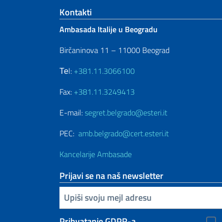
Footer section
Kontakti
Ambasada Italije u Beogradu
Birčaninova 11 – 11000 Beograd
Теl:
+381.11.3066100
Fax:
+381.11.3249413
E-mail:
segret.belgrado@esteri.it
PEC:
amb.belgrado@cert.esteri.it
Kancelarije Ambasade
Prijavi se na naš newsletter
Upiši vaš imejl
Prihvatanje GDPR-a