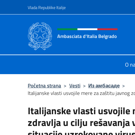
Go to content
Vlada Republike Italije
Header, social and menu o
Ambasciata d'Italia Belgrado
Il sito ufficiale dell'Ambasciata d'It
O n
Početna strana
>
Vesti
>
Из амбасаде
>
Italijanske vlasti usvojile mere za zaštitu javnog zdr
Italijanske vlasti usvojile
zdravlja u cilju rešavanj
situacije uzrokovane vir