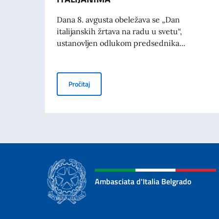
Dana 8. avgusta obeležava se „Dan
italijanskih žrtava na radu u svetu“,
ustanovljen odlukom predsednika...
KOMEMORACIJA 70. GODIŠNJICE TRAGEDIJ
Pročitaj
Ambasciata d'Italia Belgrado