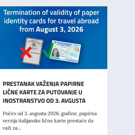
PRESTANAK VAŽENJA PAPIRNE
OBAV
LIČNE KARTE ZA PUTOVANJE U
STUD
INOSTRANSTVO OD 3. AVGUSTA
Svi st
za vi
Počev od 3. avgusta 2026. godine, papirna
2026/
verzija italijanske lične karte prestaće da
važi za...