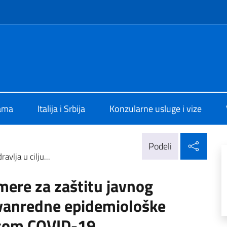
f site
alia a Belgrado
ama
Italija i Srbija
Konzularne usluge i vize
Delj
Podeli
avlja u cilju...
 mere za zaštitu javnog
a vanredne epidemiološke
usom COVID-19