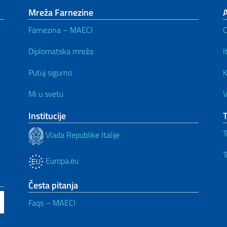
Mreža Farnezine
Farnezina – MAECI
Diplomatska mreža
I
Putuj sigurno
K
Mi u svetu
V
Institucije
T
Vlada Republike Italije
T
Europa.eu
Česta pitanja
Faqs – MAECI