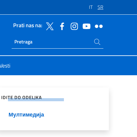
IT
SR
Prati nas na:
Potraži na sajtu
Ricerca sito live
Vesti
enje na društvenim mrežama
IDITE DO ODELJKA
Мултимедија