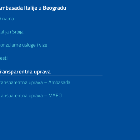
Ambasada Italije u Beogradu
O nama
talija i Srbija
onzularne usluge i vize
esti
Transparentna uprava
ransparentna uprava – Ambasada
ransparentna uprava – MAECI