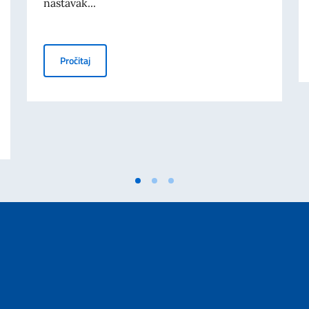
nastavak...
OBJAVLJEN JE KONKURS BALKAN 2026: SUFINANSIR
Pročitaj
E U MESTU MARCINELLE. PORUKA POTPREDSEDNIKA SAVETA MINISTARA I 