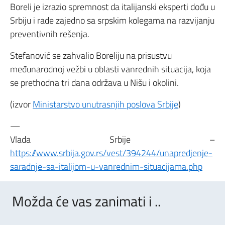
Boreli je izrazio spremnost da italijanski eksperti dođu u
Srbiju i rade zajedno sa srpskim kolegama na razvijanju
preventivnih rešenja.
Stefanović se zahvalio Boreliju na prisustvu
međunarodnoj vežbi u oblasti vanrednih situacija, koja
se prethodna tri dana održava u Nišu i okolini.
(izvor
Ministarstvo unutrasnjih poslova Srbije
)
—
Vlada Srbije –
https://www.srbija.gov.rs/vest/394244/unapredjenje-
saradnje-sa-italijom-u-vanrednim-situacijama.php
Možda će vas zanimati i ..