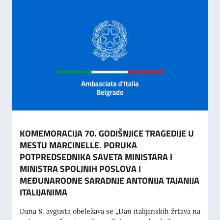
KOMEMORACIJA 70. GODIŠNJICE TRAGEDIJE U
MESTU MARCINELLE. PORUKA
POTPREDSEDNIKA SAVETA MINISTARA I
MINISTRA SPOLJNIH POSLOVA I
MEĐUNARODNE SARADNJE ANTONIJA TAJANIJA
ITALIJANIMA
Dana 8. avgusta obeležava se „Dan italijanskih žrtava na