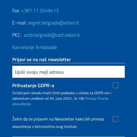
Fax:
+381.11.3249413
E-mail:
segret.belgrado@esteri.it
PEC:
amb.belgrado@cert.esteri.it
Kancelarije Ambasade
Prijavi se na naš newsletter
Upiši vaš imejl
Prihvatanje GDPR-a
Ovlašćujem obradu mojih ličnih podataka u skladu sa GDPR-om i
zakonskom uredbom od 30. juna 2003., br.196
Privacy
Pravna
obaveštenja
Želim da se prijavim na Newsletter kako bih primao
obaveštenja o aktivnostima ovog Instituta