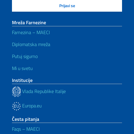
Mreža Farnezine
Farnezina – MAECI
Diplomatska mreža
Putuj sigurno
Mi u svetu
Institucije
Vlada Republike Italije
Europa.eu
Česta pitanja
Faqs – MAECI