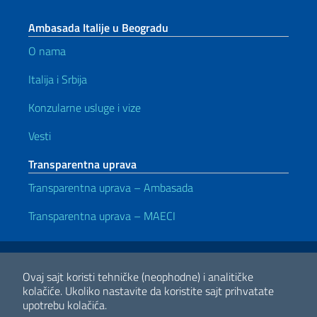
Ambasada Italije u Beogradu
O nama
Italija i Srbija
Konzularne usluge i vize
Vesti
Transparentna uprava
Transparentna uprava – Ambasada
Transparentna uprava – MAECI
Korisni linkovi
Note legali
Privacy e cookie policy
Dichiarazione di accessibilità
Ovaj sajt koristi tehničke (neophodne) i analitičke
kolačiće.
Ukoliko nastavite da koristite sajt prihvatate
upotrebu kolačića.