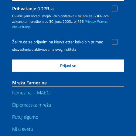
Prihvatanje GDPR-a
Ovlašćujem obradu mojih ličnih podataka u skladu sa GDPR-om i
zakonskom uredbom od 30. juna 2003., br.196
Privacy
Pravna
obaveštenja
Želim da se prijavim na Newsletter kako bih primao
obaveštenja o aktivnostima ovog Instituta
Mreža Farnezine
Farnezina – MAECI
Diplomatska mreža
Putuj sigurno
Mi u svetu