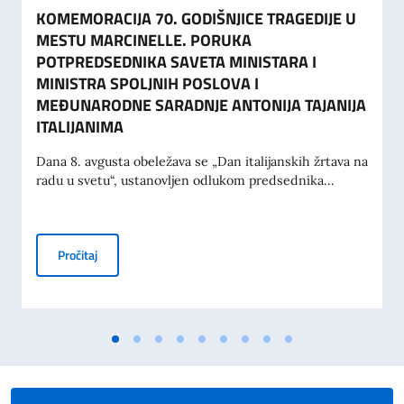
KOMEMORACIJA 70. GODIŠNJICE TRAGEDIJE U
MESTU MARCINELLE. PORUKA
POTPREDSEDNIKA SAVETA MINISTARA I
MINISTRA SPOLJNIH POSLOVA I
MEĐUNARODNE SARADNJE ANTONIJA TAJANIJA
ITALIJANIMA
Dana 8. avgusta obeležava se „Dan italijanskih žrtava na
radu u svetu“, ustanovljen odlukom predsednika...
KOMEMORACIJA 70. GODIŠNJICE TRAGEDIJE U MESTU M
Pročitaj