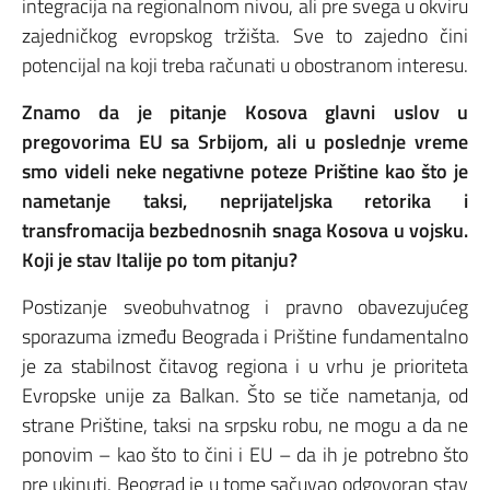
integracija na regionalnom nivou, ali pre svega u okviru
zajedničkog evropskog tržišta. Sve to zajedno čini
potencijal na koji treba računati u obostranom interesu.
Znamo da je pitanje Kosova glavni uslov u
pregovorima EU sa Srbijom, ali u poslednje vreme
smo videli neke negativne poteze Prištine kao što je
nametanje taksi, neprijateljska retorika i
transfromacija bezbednosnih snaga Kosova u vojsku.
Koji je stav Italije po tom pitanju?
Postizanje sveobuhvatnog i pravno obavezujućeg
sporazuma između Beograda i Prištine fundamentalno
je za stabilnost čitavog regiona i u vrhu je prioriteta
Evropske unije za Balkan. Što se tiče nametanja, od
strane Prištine, taksi na srpsku robu, ne mogu a da ne
ponovim – kao što to čini i EU – da ih je potrebno što
pre ukinuti. Beograd je u tome sačuvao odgovoran stav