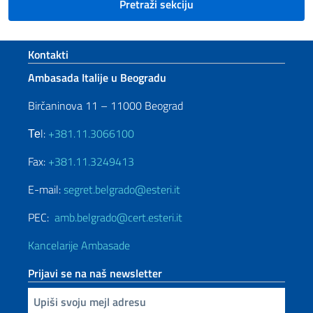
Pretraži sekciju
Footer section
Kontakti
Ambasada Italije u Beogradu
Birčaninova 11 – 11000 Beograd
Теl:
+381.11.3066100
Fax:
+381.11.3249413
E-mail:
segret.belgrado@esteri.it
PEC:
amb.belgrado@cert.esteri.it
Kancelarije Ambasade
Prijavi se na naš newsletter
Upiši vaš imejl