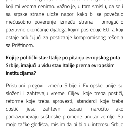
koji mi veoma cenimo: važno je, u tom smislu, da se i
sa srpske strane ulože napori kako bi se povećalo
međusobno poverenje između strana i omogućilo
pozitivno okončanje dijaloga kojim posreduje EU, a koji
ostaje odlučujući za postizanje kompromisnog rešenja
sa Prištinom.
Koji je politički stav Italije po pitanju evropskog puta
Srbije, imajući u vidu stav Italije prema evropskim
institucijama?
Pristupni pregovi između Srbije i Evropske unije su
složeni i zahtevaju vreme. Ciljevi koje treba postići,
reforme koje treba sprovesti, standardi koje treba
dostići jesu zahtevni zadaci, naročito ako
podrazumevaju suštinske promene unutar zemlje. Sa
moje tačke gledišta, mislim da bi bilo u interesu Srbije