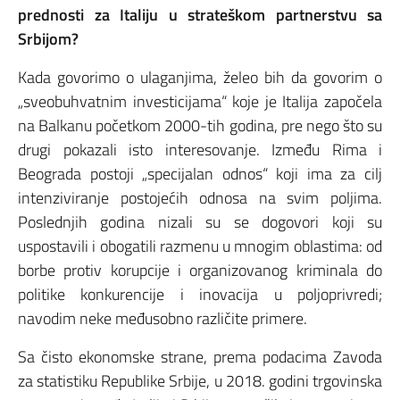
prednosti za Italiju u strateškom partnerstvu sa
Srbijom?
Kada govorimo o ulaganjima, želeo bih da govorim o
„sveobuhvatnim investicijama“ koje je Italija započela
na Balkanu početkom 2000-tih godina, pre nego što su
drugi pokazali isto interesovanje. Između Rima i
Beograda postoji „specijalan odnos“ koji ima za cilj
intenziviranje postojećih odnosa na svim poljima.
Poslednjih godina nizali su se dogovori koji su
uspostavili i obogatili razmenu u mnogim oblastima: od
borbe protiv korupcije i organizovanog kriminala do
politike konkurencije i inovacija u poljoprivredi;
navodim neke međusobno različite primere.
Sa čisto ekonomske strane, prema podacima Zavoda
za statistiku Republike Srbije, u 2018. godini trgovinska