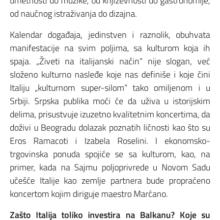
umetnosti do muzike, od književnosti do gastronomije,
od naučnog istraživanja do dizajna.
Kalendar događaja, jedinstven i raznolik, obuhvata
manifestacije na svim poljima, sa kulturom koja ih
spaja. „Živeti na italijanski način“ nije slogan, već
složeno kulturno nasleđe koje nas definiše i koje čini
Italiju „kulturnom super-silom“ tako omiljenom i u
Srbiji. Srpska publika moći će da uživa u istorijskim
delima, prisustvuje izuzetno kvalitetnim koncertima, da
doživi u Beogradu dolazak poznatih ličnosti kao što su
Eros Ramacoti i Izabela Roselini. I ekonomsko-
trgovinska ponuda spojiće se sa kulturom, kao, na
primer, kada na Sajmu poljoprivrede u Novom Sadu
učešće Italije kao zemlje partnera bude propraćeno
koncertom kojim diriguje maestro Marćano.
Zašto Italija toliko investira na Balkanu? Koje su