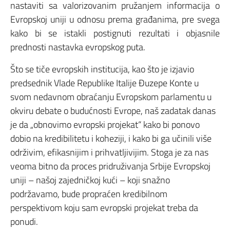
nastaviti sa valorizovanim pružanjem informacija o
Evropskoj uniji u odnosu prema građanima, pre svega
kako bi se istakli postignuti rezultati i objasnile
prednosti nastavka evropskog puta.
Što se tiče evropskih institucija, kao što je izjavio
predsednik Vlade Republike Italije Đuzepe Konte u
svom nedavnom obraćanju Evropskom parlamentu u
okviru debate o budućnosti Evrope, naš zadatak danas
je da „obnovimo evropski projekat“ kako bi ponovo
dobio na kredibilitetu i koheziji, i kako bi ga učinili više
održivim, efikasnijim i prihvatljivijim. Stoga je za nas
veoma bitno da proces pridruživanja Srbije Evropskoj
uniji – našoj zajedničkoj kući – koji snažno
podržavamo, bude propraćen kredibilnom
perspektivom koju sam evropski projekat treba da
ponudi.