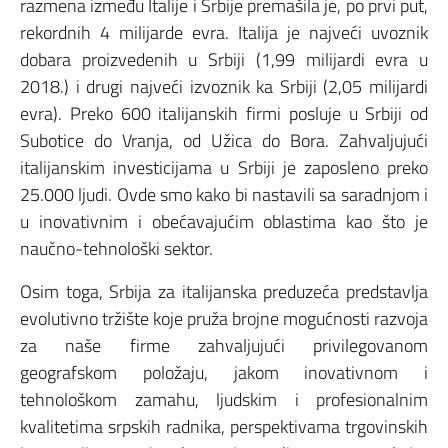
razmena između Italije i Srbije premašila je, po prvi put,
rekordnih 4 milijarde evra. Italija je najveći uvoznik
dobara proizvedenih u Srbiji (1,99 milijardi evra u
2018.) i drugi najveći izvoznik ka Srbiji (2,05 milijardi
evra). Preko 600 italijanskih firmi posluje u Srbiji od
Subotice do Vranja, od Užica do Bora. Zahvaljujući
italijanskim investicijama u Srbiji je zaposleno preko
25.000 ljudi. Ovde smo kako bi nastavili sa saradnjom i
u inovativnim i obećavajućim oblastima kao što je
naučno-tehnološki sektor.
Osim toga, Srbija za italijanska preduzeća predstavlja
evolutivno tržište koje pruža brojne mogućnosti razvoja
za naše firme zahvaljujući privilegovanom
geografskom položaju, jakom inovativnom i
tehnološkom zamahu, ljudskim i profesionalnim
kvalitetima srpskih radnika, perspektivama trgovinskih