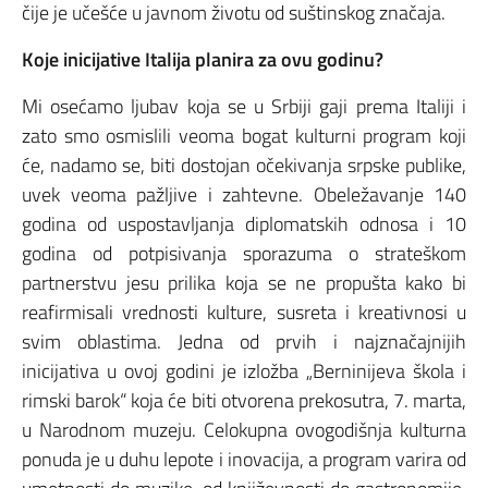
čije je učešće u javnom životu od suštinskog značaja.
Koje inicijative Italija planira za ovu godinu?
Mi osećamo ljubav koja se u Srbiji gaji prema Italiji i
zato smo osmislili veoma bogat kulturni program koji
će, nadamo se, biti dostojan očekivanja srpske publike,
uvek veoma pažljive i zahtevne. Obeležavanje 140
godina od uspostavljanja diplomatskih odnosa i 10
godina od potpisivanja sporazuma o strateškom
partnerstvu jesu prilika koja se ne propušta kako bi
reafirmisali vrednosti kulture, susreta i kreativnosi u
svim oblastima. Jedna od prvih i najznačajnijih
inicijativa u ovoj godini je izložba „Berninijeva škola i
rimski barok“ koja će biti otvorena prekosutra, 7. marta,
u Narodnom muzeju. Celokupna ovogodišnja kulturna
ponuda je u duhu lepote i inovacija, a program varira od