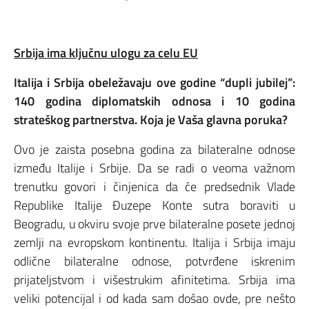
Srbija ima ključnu ulogu za celu EU
Italija i Srbija obeležavaju ove godine “dupli jubilej”:
140 godina diplomatskih odnosa i 10 godina
strateškog partnerstva. Koja je Vaša glavna poruka?
Ovo je zaista posebna godina za bilateralne odnose
između Italije i Srbije. Da se radi o veoma važnom
trenutku govori i činjenica da će predsednik Vlade
Republike Italije Đuzepe Konte sutra boraviti u
Beogradu, u okviru svoje prve bilateralne posete jednoj
zemlji na evropskom kontinentu. Italija i Srbija imaju
odlične bilateralne odnose, potvrđene iskrenim
prijateljstvom i višestrukim afinitetima. Srbija ima
veliki potencijal i od kada sam došao ovde, pre nešto