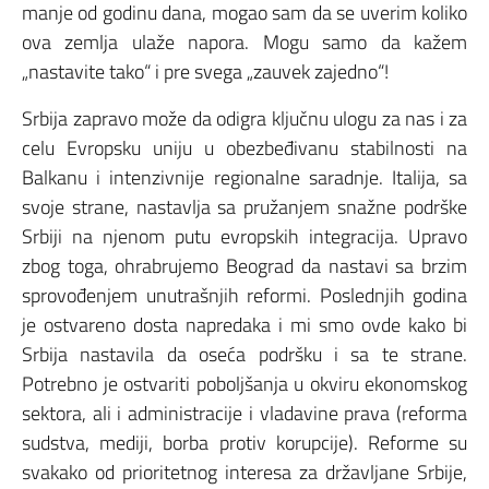
manje od godinu dana, mogao sam da se uverim koliko
ova zemlja ulaže napora. Mogu samo da kažem
„nastavite tako“ i pre svega „zauvek zajedno“!
Srbija zapravo može da odigra ključnu ulogu za nas i za
celu Evropsku uniju u obezbeđivanu stabilnosti na
Balkanu i intenzivnije regionalne saradnje. Italija, sa
svoje strane, nastavlja sa pružanjem snažne podrške
Srbiji na njenom putu evropskih integracija. Upravo
zbog toga, ohrabrujemo Beograd da nastavi sa brzim
sprovođenjem unutrašnjih reformi. Poslednjih godina
je ostvareno dosta napredaka i mi smo ovde kako bi
Srbija nastavila da oseća podršku i sa te strane.
Potrebno je ostvariti poboljšanja u okviru ekonomskog
sektora, ali i administracije i vladavine prava (reforma
sudstva, mediji, borba protiv korupcije). Reforme su
svakako od prioritetnog interesa za državljane Srbije,