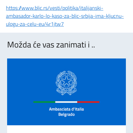
https://www.blic.rs/vesti/politika/italijanski-
ambasador-karlo-lo-kaso-za-blic-srbija-ima-kljucnu-
ulogu-za-celu-eu/4r1jtw7
Možda će vas zanimati i ..