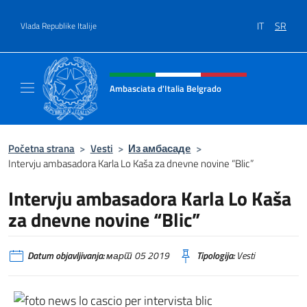
Go to content
IT
SR
Vlada Republike Italije
Header, social and menu of site
Ambasciata d'Italia Belgrado
Il sito ufficiale dell'Ambasciata d'Italia a Be
Početna strana
>
Vesti
>
Из амбасаде
>
Intervju ambasadora Karla Lo Kaša za dnevne novine “Blic”
Intervju ambasadora Karla Lo Kaša
za dnevne novine “Blic”
Datum objavljivanja:
март 05 2019
Tipologija:
Vesti