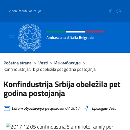
Go to content
IT
SR
Vlada Republike Italije
Header, social and menu of site
Ambasciata d'Italia Belgrado
Il sito ufficiale dell'Ambasciata d'Italia a Be
Početna strana
>
Vesti
>
Из амбасаде
>
Konfindustrija Srbija obeležila pet godina postojanja
Konfindustrija Srbija obeležila pet
godina postojanja
Datum objavljivanja:
децембар 07 2017
Tipologija:
Vesti