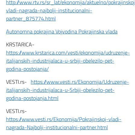
http://www.rtv.rs/sr_lat/ekonomija/aktuelno/pokrajinskoj
vladi-nagrada-najbolji-institucionalni-
partner_875774.html
Autonomna pokrajina Vojvodina Pokrajinska vlada
KRSTARICA-
https://www.krstarica.com/vesti/ekonomija/udruzenje-
italijanskih-industrijalaca-u-srbiji-obelezilo-pet-
godina-postojanja/
VESTI.rs-
https://www.vesti.rs/Ekonomija/Udruzenje-
italijanskih-industrijalaca-u-Srbiji-obelezilo-pet-
godina-postojanja.html
VESTI.rs-
https://www.vesti.rs/Ekonomija/Pokrajinskoj-vladi-
nagrada-Najbolji-institucionalni-partner.html