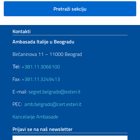
Pretraži sekciju
Footer section
Kontakti
Ambasada Italije u Beogradu
Birčaninova 11 – 11000 Beograd
Теl:
+381.11.3066100
Fax:
+381.11.3249413
E-mail:
segret.belgrado@esteri.it
PEC:
amb.belgrado@cert.esteri.it
Kancelarije Ambasade
Prijavi se na naš newsletter