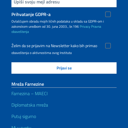
Upiši vaš imejl
Prihvatanje GDPR-a
Ovlašćujem obradu mojih ličnih podataka u skladu sa GDPR-om i
zakonskom uredbom od 30. juna 2003., br.196
Privacy
Pravna
obaveštenja
Želim da se prijavim na Newsletter kako bih primao
obaveštenja o aktivnostima ovog Instituta
Mreža Farnezine
Farnezina – MAECI
Diplomatska mreža
Putuj sigurno
Mi u svetu