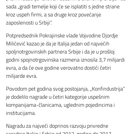
sada „gradi temelje koji će se isplatiti s jedne strane
kroz uspeh firmi, a sa druge kroz povećanje
zaposlenosti u Srbiji“.
Potpredsednik Pokrajinske vlade Vojvodine Djordje
Milićević kazao je da je Italija jedan od najvećih
spoljnotrgovinskih partnera Srbije i da je u prošloj
godini spojnotrgovinska razmena iznosila 3,7 milijardi
evra, a da će ove godine verovatno dostići četiri
milijarde evra.
Povodom pet godina svog postojanja, „Konfindustrija“
je dodelilo nagrade u četiri kategorije uspešnim
kompanijama-članicama, uglednim pojedincima i
institucijama.
Nagradu za najveći doprinos razvoju privredne
saradnje Italije i Srbije od 2012. godine do 2017.