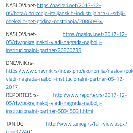
NASLOVI.net-
https://naslovi.net/2017-12-
05/beta/udruzenje-italijanskih-industrijalaca-u-srbiji-
obelezilo-pet-godina-postojanja/20860934
NASLOVI.net-
https://naslovi.net/2017-12-
05/rtv/pokrajinskoj-vladi-nagrada-najbolji-
institucionalni-partner/20860738
DNEVNIK.rs-
https://www.dnevnik.rs/index.php/ekonomija/naslovi/pok
vladi-nagrada-najboli-institucionalni-partner-05-12-
2017
REPORTER.rs-
http://www.reporter.rs/2017-12-
05/rtv/pokrajinskoj-vladi-nagrada-najbolji-
institucionalni-partner-58945891.html
TANJUG-
http://www.tanjug.rs/full-view.aspx?
izb=372401