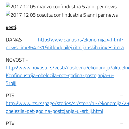
vesti
:
DANAS –
http://www.danas.rs/ekonomija.4.html?
news_id=364231&title=Jubilej+italijanskih+investitora
NOVOSTI-
http://www.novosti.rs/vesti/naslovna/ekonomija/aktuel
Konfindustrija-obelezila-pet-godina-postojanja-u-
Srbiji
RTS –
http://www.rts.rs/page/stories/sr/story/13/ekonomija/2
obelezila-pet-godina-postojanja-u-srbiji.html
RTV –