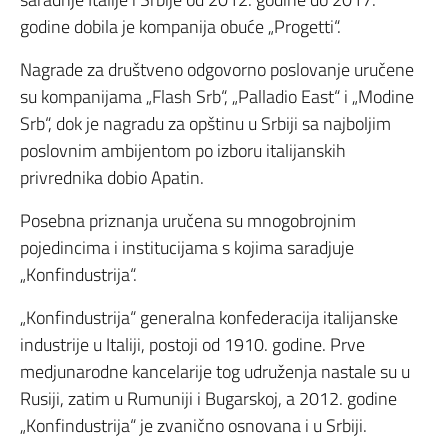
godine dobila je kompanija obuće „Progetti“.
Nagrade za društveno odgovorno poslovanje uručene
su kompanijama „Flash Srb“, „Palladio East“ i „Modine
Srb“, dok je nagradu za opštinu u Srbiji sa najboljim
poslovnim ambijentom po izboru italijanskih
privrednika dobio Apatin.
Posebna priznanja uručena su mnogobrojnim
pojedincima i institucijama s kojima saradjuje
„Konfindustrija“.
„Konfindustrija“ generalna konfederacija italijanske
industrije u Italiji, postoji od 1910. godine. Prve
medjunarodne kancelarije tog udruženja nastale su u
Rusiji, zatim u Rumuniji i Bugarskoj, a 2012. godine
„Konfindustrija“ je zvanično osnovana i u Srbiji.