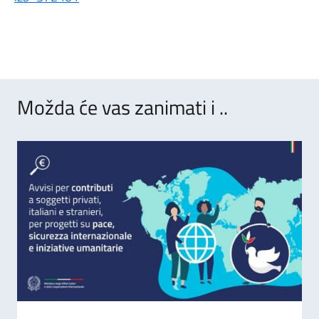
Možda će vas zanimati i ..