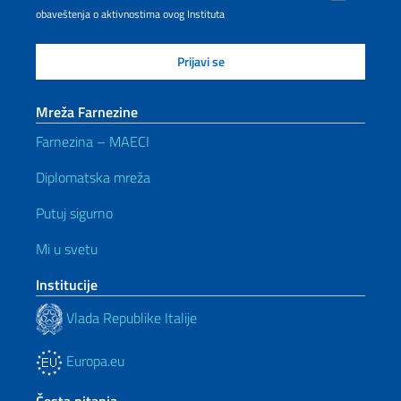
obaveštenja o aktivnostima ovog Instituta
Mreža Farnezine
Farnezina – MAECI
Diplomatska mreža
Putuj sigurno
Mi u svetu
Institucije
Vlada Republike Italije
Europa.eu