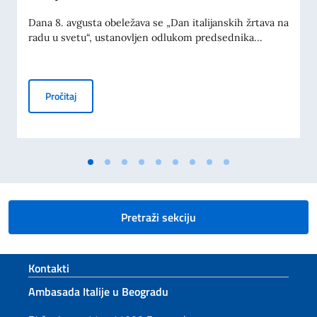
Dana 8. avgusta obeležava se „Dan italijanskih žrtava na
radu u svetu“, ustanovljen odlukom predsednika...
KOMEMORACIJA 70. GODIŠNJICE TRAGEDIJE U MESTU M
Pročitaj
Pretraži sekciju
Footer section
Kontakti
Ambasada Italije u Beogradu