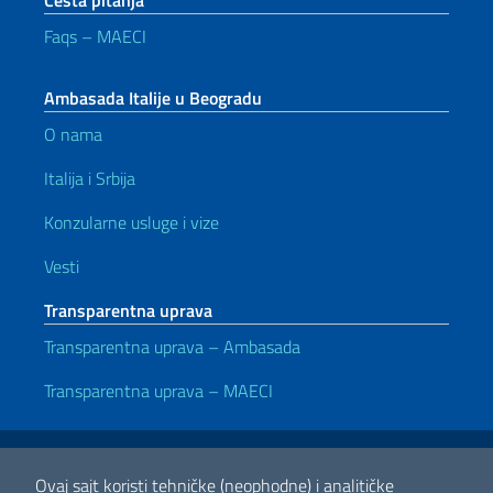
Česta pitanja
Faqs – MAECI
Ambasada Italije u Beogradu
O nama
Italija i Srbija
Konzularne usluge i vize
Vesti
Transparentna uprava
Transparentna uprava – Ambasada
Transparentna uprava – MAECI
Korisni linkovi
Note legali
Privacy e cookie policy
Dichiarazione di accessibilità
Ovaj sajt koristi tehničke (neophodne) i analitičke