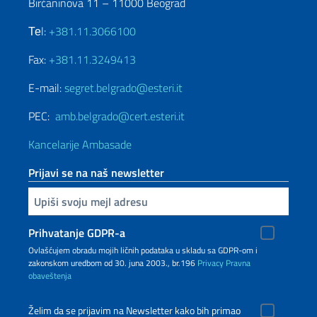
Birčaninova 11 – 11000 Beograd
Теl:
+381.11.3066100
Fax:
+381.11.3249413
E-mail:
segret.belgrado@esteri.it
PEC:
amb.belgrado@cert.esteri.it
Kancelarije Ambasade
Prijavi se na naš newsletter
Upiši vaš imejl
Prihvatanje GDPR-a
Ovlašćujem obradu mojih ličnih podataka u skladu sa GDPR-om i
zakonskom uredbom od 30. juna 2003., br.196
Privacy
Pravna
obaveštenja
Želim da se prijavim na Newsletter kako bih primao