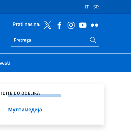
IT
SR
Prati nas na:
Potraži na sajtu
Ricerca sito live
Vesti
enje na društvenim mrežama
IDITE DO ODELJKA
Мултимедија