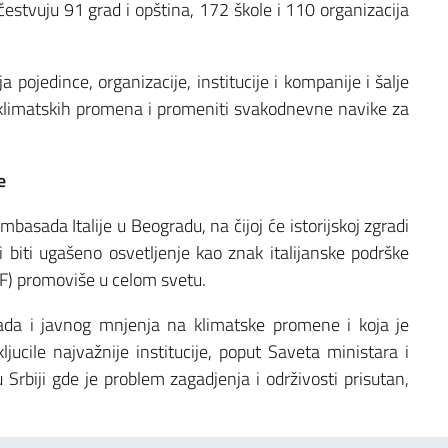
učestvuju 91 grad i opština, 172 škole i 110 organizacija
pojedince, organizacije, institucije i kompanije i šalje
 klimatskih promena i promeniti svakodnevne navike za
e
Ambasada Italije u Beogradu, na čijoj će istorijskoj zgradi
biti ugašeno osvetljenje kao znak italijanske podrške
F) promoviše u celom svetu.
lada i javnog mnjenja na klimatske promene i koja je
ljucile najvažnije institucije, poput Saveta ministara i
 Srbiji gde je problem zagadjenja i održivosti prisutan,