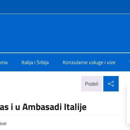
f site
alia a Belgrado
ama
Italija i Srbija
Konzularne usluge i vize
Delj
Podeli
as i u Ambasadi Italije
esti