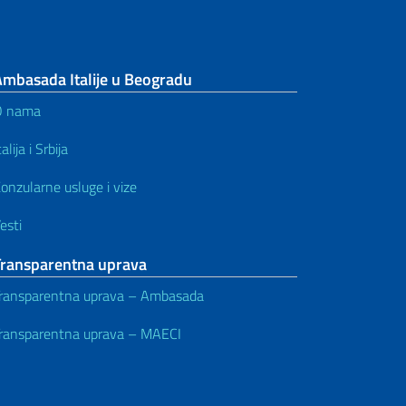
Ambasada Italije u Beogradu
O nama
talija i Srbija
onzularne usluge i vize
esti
Transparentna uprava
ransparentna uprava – Ambasada
ransparentna uprava – MAECI