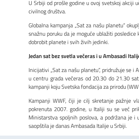
U Srbiji od prošle godine u ovoj svetskoj akciji 
civilnog društva.
Globalna kampanja „Sat za našu planetu“ okuplja 
snažnu poruku da je moguće ublažiti posledice
dobrobit planete i svih živih jedinki.
Jedan sat bez svetla večeras i u Ambasadi Italij
Inicijativi „Sat za našu planetu“, pridružuje se i 
u centru grada večeras od 20.30 do 21.30 sati 
kampanji koju Svetska fondacija za prirodu (WW
Kampanji WWF, čiji je cilj skretanje pažnje v
pokrenuta 2007. godine, u Italiji su se već prik
Ministarstva spoljnih poslova, a podržana je i u
saopštila je danas Ambasada Italije u Srbiji.