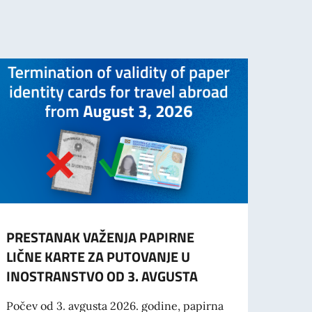
PRESTANAK VAŽENJA PAPIRNE
OBAV
LIČNE KARTE ZA PUTOVANJE U
STUD
INOSTRANSTVO OD 3. AVGUSTA
Svi st
za vi
Počev od 3. avgusta 2026. godine, papirna