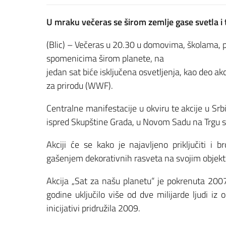
U mraku večeras se širom zemlje gase svetla i
(Blic) – Večeras u 20.30 u domovima, školama,
spomenicima širom planete, na
jedan sat biće isključena osvetljenja, kao deo ak
za prirodu (WWF).
Centralne manifestacije u okviru te akcije u Sr
ispred Skupštine Grada, u Novom Sadu na Trgu sl
Akciji će se kako je najavljeno priključiti i 
gašenjem dekorativnih rasveta na svojim objek
Akcija „Sat za našu planetu“ je pokrenuta 2007.
godine uključilo više od dve milijarde ljudi i
inicijativi pridružila 2009.