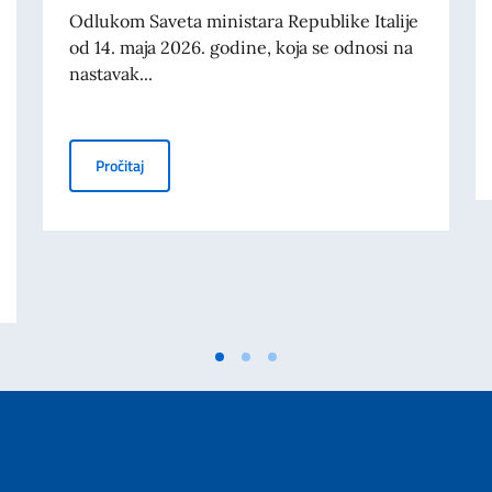
Odlukom Saveta ministara Republike Italije
od 14. maja 2026. godine, koja se odnosi na
nastavak...
OBJAVLJEN JE KONKURS BALKAN 2026: SUFINANSIR
Pročitaj
E U MESTU MARCINELLE. PORUKA POTPREDSEDNIKA SAVETA MINISTARA I 