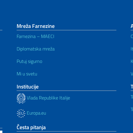
Mreža Farnezine
Farnezina – MAECI
Diplomatska mreža
I
Putuj sigurno
K
Mi u svetu
V
Institucije
T
Vlada Republike Italije
T
Europa.eu
Česta pitanja