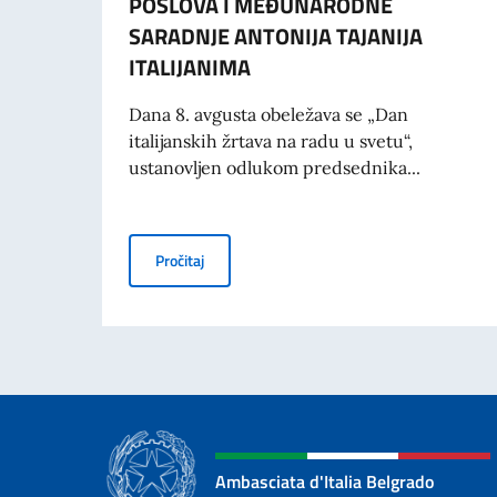
POSLOVA I MEĐUNARODNE
SARADNJE ANTONIJA TAJANIJA
ITALIJANIMA
Dana 8. avgusta obeležava se „Dan
italijanskih žrtava na radu u svetu“,
ustanovljen odlukom predsednika...
KOMEMORACIJA 70. GODIŠNJICE TRAGEDIJ
Pročitaj
Ambasciata d'Italia Belgrado