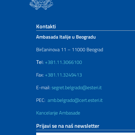
Footer section
Kontakti
Ambasada Italije u Beogradu
Birčaninova 11 – 11000 Beograd
Теl:
+381.11.3066100
Fax:
+381.11.3249413
E-mail:
segret.belgrado@esteri.it
PEC:
amb.belgrado@cert.esteri.it
Kancelarije Ambasade
Prijavi se na naš newsletter