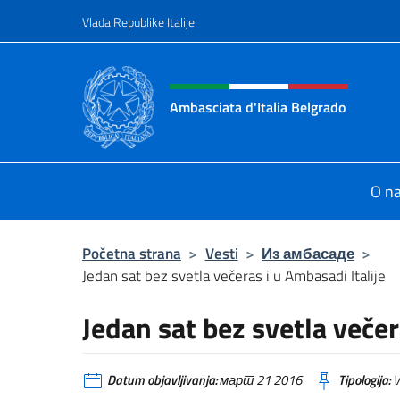
Go to content
Vlada Republike Italije
Header, social and menu o
Ambasciata d'Italia Belgrado
Il sito ufficiale dell'Ambasciata d'It
O n
Početna strana
>
Vesti
>
Из амбасаде
>
Jedan sat bez svetla večeras i u Ambasadi Italije
Jedan sat bez svetla večer
Datum objavljivanja:
март 21 2016
Tipologija:
V