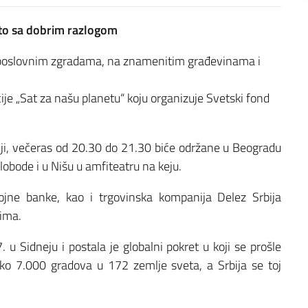
 to sa dobrim razlogom
 poslovnim zgradama, na znamenitim građevinama i
cije „Sat za našu planetu“ koju organizuje Svetski fond
biji, večeras od 20.30 do 21.30 biće održane u Beogradu
obode i u Nišu u amfiteatru na keju.
brojne banke, kao i trgovinska kompanija Delez Srbija
tima.
 u Sidneju i postala je globalni pokret u koji se prošle
z oko 7.000 gradova u 172 zemlje sveta, a Srbija se toj