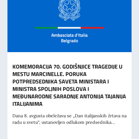
KOMEMORACIJA 70. GODIŠNJICE TRAGEDIJE U
MESTU MARCINELLE. PORUKA
POTPREDSEDNIKA SAVETA MINISTARA I
MINISTRA SPOLJNIH POSLOVA I
MEĐUNARODNE SARADNJE ANTONIJA TAJANIJA
ITALIJANIMA
Dana 8. avgusta obeležava se „Dan italijanskih žrtava na
radu u svetu“, ustanovljen odlukom predsednika...