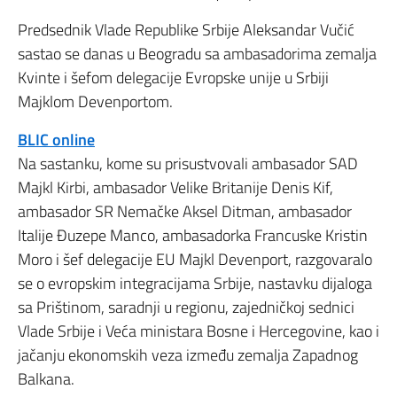
Predsednik Vlade Republike Srbije Aleksandar Vučić
sastao se danas u Beogradu sa ambasadorima zemalja
Kvinte i šefom delegacije Evropske unije u Srbiji
Majklom Devenportom.
BLIC online
Na sastanku, kome su prisustvovali ambasador SAD
Majkl Kirbi, ambasador Velike Britanije Denis Kif,
ambasador SR Nemačke Aksel Ditman, ambasador
Italije Đuzepe Manco, ambasadorka Francuske Kristin
Moro i šef delegacije EU Majkl Devenport, razgovaralo
se o evropskim integracijama Srbije, nastavku dijaloga
sa Prištinom, saradnji u regionu, zajedničkoj sednici
Vlade Srbije i Veća ministara Bosne i Hercegovine, kao i
jačanju ekonomskih veza između zemalja Zapadnog
Balkana‎.