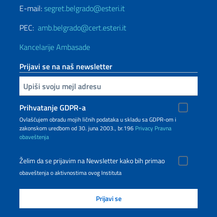
E-mail:
segret.belgrado@esteri.it
PEC:
amb.belgrado@cert.esteri.it
Kancelarije Ambasade
Prijavi se na naš newsletter
Upiši vaš imejl
Prihvatanje GDPR-a
Ovlašćujem obradu mojih ličnih podataka u skladu sa GDPR-om i
zakonskom uredbom od 30. juna 2003., br.196
Privacy
Pravna
obaveštenja
Želim da se prijavim na Newsletter kako bih primao
obaveštenja o aktivnostima ovog Instituta