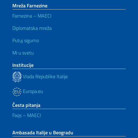
Mreža Farnezine
Farnezina – MAECI
Diplomatska mreža
Putuj sigurno
Mi u svetu
Institucije
Vlada Republike Italije
Europa.eu
Česta pitanja
Faqs – MAECI
Ambasada Italije u Beogradu