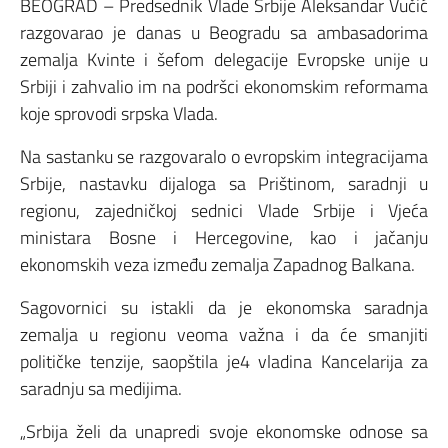
BEOGRAD – Predsednik Vlade Srbije Aleksandar Vučić
razgovarao je danas u Beogradu sa ambasadorima
zemalja Kvinte i šefom delegacije Evropske unije u
Srbiji i zahvalio im na podršci ekonomskim reformama
koje sprovodi srpska Vlada.
Na sastanku se razgovaralo o evropskim integracijama
Srbije, nastavku dijaloga sa Prištinom, saradnji u
regionu, zajedničkoj sednici Vlade Srbije i Vjeća
ministara Bosne i Hercegovine, kao i jačanju
ekonomskih veza između zemalja Zapadnog Balkana.
Sagovornici su istakli da je ekonomska saradnja
zemalja u regionu veoma važna i da će smanjiti
političke tenzije, saopštila je4 vladina Kancelarija za
saradnju sa medijima.
„Srbija želi da unapredi svoje ekonomske odnose sa