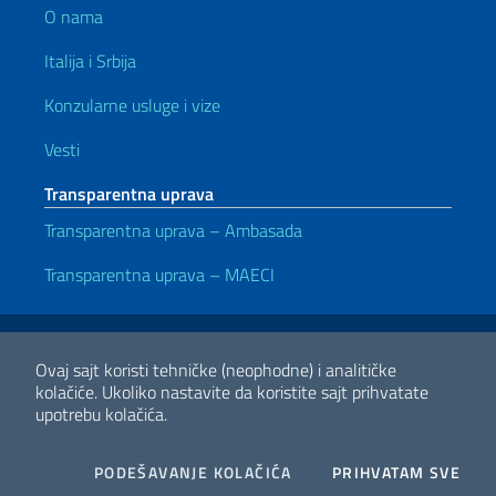
O nama
Italija i Srbija
Konzularne usluge i vize
Vesti
Transparentna uprava
Transparentna uprava – Ambasada
Transparentna uprava – MAECI
Korisni linkovi
Note legali
Privacy e cookie policy
Dichiarazione di accessibilità
Ovaj sajt koristi tehničke (neophodne) i analitičke
kolačiće.
Ukoliko nastavite da koristite sajt prihvatate
upotrebu kolačića.
2026 Copyright Ministero degli Affari Esteri e della Cooperazione
Internazionale
COOKIES
I CO
PODEŠAVANJE KOLAČIĆA
PRIHVATAM SVE
Facebook
Twitter
Whatsapp