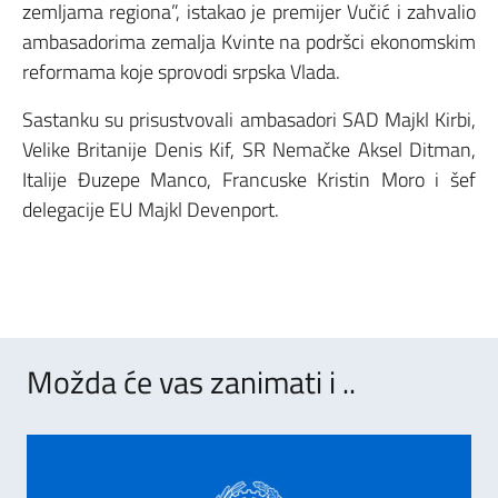
zemljama regiona”, istakao je premijer Vučić i zahvalio
ambasadorima zemalja Kvinte na podršci ekonomskim
reformama koje sprovodi srpska Vlada.
Sastanku su prisustvovali ambasadori SAD Majkl Kirbi,
Velike Britanije Denis Kif, SR Nemačke Aksel Ditman,
Italije Đuzepe Manco, Francuske Kristin Moro i šef
delegacije EU Majkl Devenport.
Možda će vas zanimati i ..