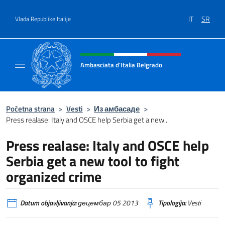
Go to content
IT
SR
Vlada Republike Italije
Header, social and menu of site
Ambasciata d'Italia Belgrado
Il sito ufficiale dell'Ambasciata d'Italia a Be
Početna strana
>
Vesti
>
Из амбасаде
>
Press realase: Italy and OSCE help Serbia get a new...
Press realase: Italy and OSCE help
Serbia get a new tool to fight
organized crime
Datum objavljivanja:
децембар 05 2013
Tipologija:
Vesti