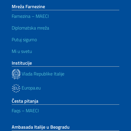
Mreža Farnezine
Farnezina – MAECI
Diplomatska mreža
Putuj sigurno
Mi u svetu
Institucije
Vlada Republike Italije
Europa.eu
Česta pitanja
Faqs – MAECI
Ambasada Italije u Beogradu