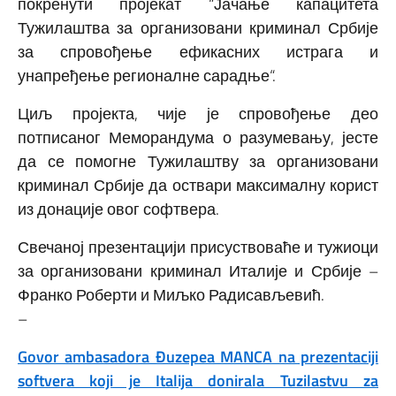
покренути пројекат “Јачање капацитета
Тужилаштва за организовани криминал Србије
за спровођење ефикасних истрага и
унапређење регионалне сарадње“.
Циљ пројекта, чије је спровођење део
потписаног Меморандума о разумевању, јесте
да се помогне Тужилаштву за организовани
криминал Србије да оствари максималну корист
из донације овог софтвера.
Свечаној презентацији присуствоваће и тужиоци
за организовани криминал Италије и Србије –
Франко Роберти и Миљко Радисављевић.
–
Govor ambasadora Đuzepea MANCA na prezentaciji
softvera koji je Italija donirala Tuzilastvu za