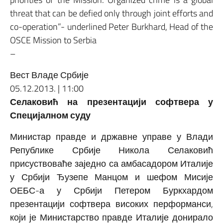
threat that can be defied only through joint efforts and
co-operation”- underlined Peter Burkhard, Head of the
OSCE Mission to Serbia
–
Вест Владе Србије
05.12.2013. | 11:00
Селаковић на презентацији софтвера у
Специјалном суду
Министар правде и државне управе у Влади
Републике Србије Никола Селаковић
присуствоваће заједно са амбасадором Италије
у Србији Ђузепе Манцом и шефом Мисије
ОЕБС-а у Србији Петером Буркхардом
презентацији софтвера високих перформанси,
који је Министарство правде Италије донирало