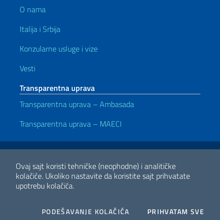
O nama
Italija i Srbija
Konzularne usluge i vize
Vesti
Transparentna uprava
Transparentna uprava – Ambasada
Transparentna uprava – MAECI
Korisni linkovi
Note legali
Privacy e cookie policy
Dichiarazione di accessibilità
Ovaj sajt koristi tehničke (neophodne) i analitičke
kolačiće.
Ukoliko nastavite da koristite sajt prihvatate
upotrebu kolačića.
2026 Copyright Ministero degli Affari Esteri e della Cooperazione
Internazionale
COOKIES
I CO
PODEŠAVANJE KOLAČIĆA
PRIHVATAM SVE