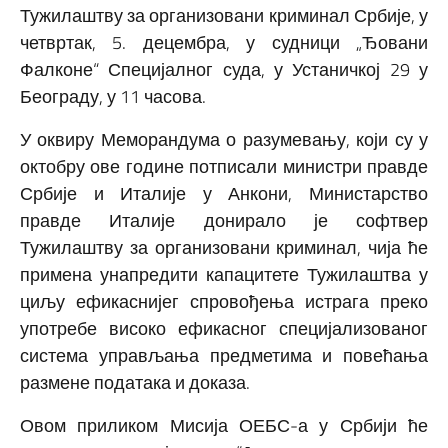
Тужилаштву за организовани криминал Србије, у
четвртак, 5. децембра, у судници „Ђовани
Фалконе“ Специјалног суда, у Устаничкој 29 у
Београду, у 11 часова.
У оквиру Меморандума о разумевању, који су у
октобру ове године потписали министри правде
Србије и Италије у Анкони, Министарство
правде Италије донирало је софтвер
Тужилаштву за организовани криминал, чија ће
примена унапредити капацитете Тужилаштва у
циљу ефикаснијег спровођења истрага преко
употребе високо ефикасног специјализованог
система управљања предметима и повећања
размене података и доказа.
Овом приликом Мисија ОЕБС-а у Србији ће