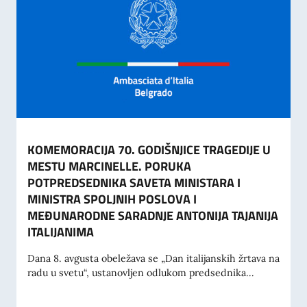
KOMEMORACIJA 70. GODIŠNJICE TRAGEDIJE U
MESTU MARCINELLE. PORUKA
POTPREDSEDNIKA SAVETA MINISTARA I
MINISTRA SPOLJNIH POSLOVA I
MEĐUNARODNE SARADNJE ANTONIJA TAJANIJA
ITALIJANIMA
Dana 8. avgusta obeležava se „Dan italijanskih žrtava na
radu u svetu“, ustanovljen odlukom predsednika...