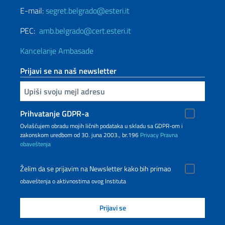
E-mail:
segret.belgrado@esteri.it
PEC:
amb.belgrado@cert.esteri.it
Kancelarije Ambasade
Prijavi se na naš newsletter
Upiši vaš imejl
Prihvatanje GDPR-a
Ovlašćujem obradu mojih ličnih podataka u skladu sa GDPR-om i
zakonskom uredbom od 30. juna 2003., br.196
Privacy
Pravna
obaveštenja
Želim da se prijavim na Newsletter kako bih primao
obaveštenja o aktivnostima ovog Instituta