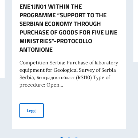
ENE1JN01 WITHIN THE
PROGRAMME “SUPPORT TO THE
SERBIAN ECONOMY THROUGH
PURCHASE OF GOODS FOR FIVE LINE
MINISTRIES”-PROTOCOLLO
ANTONIONE
RIBUTI A PROGETTI PROMOSSI DA ENTI DEL SETTORE PRIVATO
Competition Serbia: Purchase of laboratory
equipment for Geological Survey of Serbia
Serbia, Београдска област (RS110) Type of
procedure: Open...
TENDER FOR PURCHASE OF LABORATORY EQUIPMENT 
Leggi