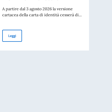
2027
A partire dal 3 agosto 2026 la versione
cartacea della carta di identità cesserà di...
Detta
Apert
CIG: 
Allest
CESSAZIONE DELLA VALIDITÀ DELLA CARTA D’IDENTITÀ CARTAC
Leggi
Leg
FOR GEOLOGICAL SURVEY OF SERBIA -ENE1JN01 WITHIN THE PROGRAM