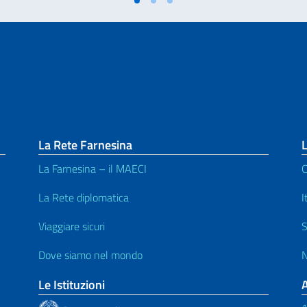
La Rete Farnesina
L
La Farnesina – il MAECI
C
La Rete diplomatica
I
Viaggiare sicuri
S
Dove siamo nel mondo
N
Le Istituzioni