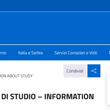
e menù
alia a Belgrado
iamo
Italia e Serbia
Servizi Consolari e Visti
Condi
Condividi
TION ABOUT STUDY
 DI STUDIO – INFORMATION