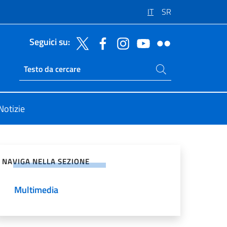
IT
SR
Seguici su:
Cerca nel sito
Ricerca sito live
Notizie
vidi sui Social Network
NAVIGA NELLA SEZIONE
Multimedia