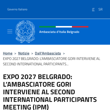
Salta al contenuto
IT
SR
Governo Italiano
Intestazione sito, social e menù
Ambasciata d'Italia Belgrado
Il sito ufficiale dell'Ambasciata d'Italia a Be
Home
>
Notizie
>
Dall’Ambasciata
>
EXPO 2027 BELGRADO: L’AMBASCIATORE GORI INTERVIENE AL
SECOND INTERNATIONAL PARTICIPANTS...
EXPO 2027 BELGRADO:
L’AMBASCIATORE GORI
INTERVIENE AL SECOND
INTERNATIONAL PARTICIPANTS
MEETING (IPM)