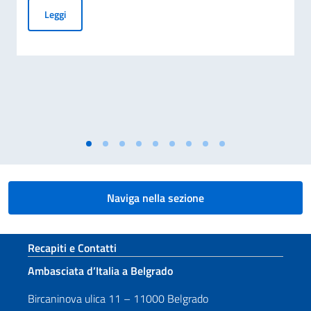
PUBBLICAZIONE BANDO BALCANI 2026: CONTRIBUTI A PR
Leggi
Naviga nella sezione
Sezione footer
Recapiti e Contatti
Ambasciata d’Italia a Belgrado
Bircaninova ulica 11 – 11000 Belgrado