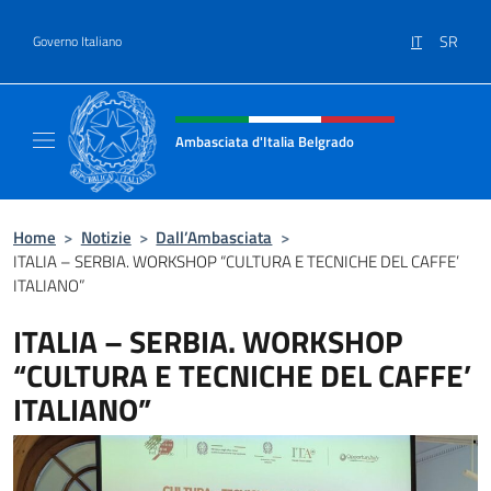
Salta al contenuto
IT
SR
Governo Italiano
Intestazione sito, social e menù
Ambasciata d'Italia Belgrado
Il sito ufficiale dell'Ambasciata d'Italia a Be
Home
>
Notizie
>
Dall’Ambasciata
>
ITALIA – SERBIA. WORKSHOP “CULTURA E TECNICHE DEL CAFFE’
ITALIANO”
ITALIA – SERBIA. WORKSHOP
“CULTURA E TECNICHE DEL CAFFE’
ITALIANO”