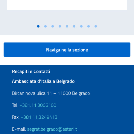
Naviga nella sezione
Sezione footer
Recapiti e Contatti
Ambasciata d’Italia a Belgrado
Bircaninova ulica 11 – 11000 Belgrado
Tel:
+381.11.3066100
Fax:
+381.11.3249413
E-mail:
segret.belgrado@esteri.it