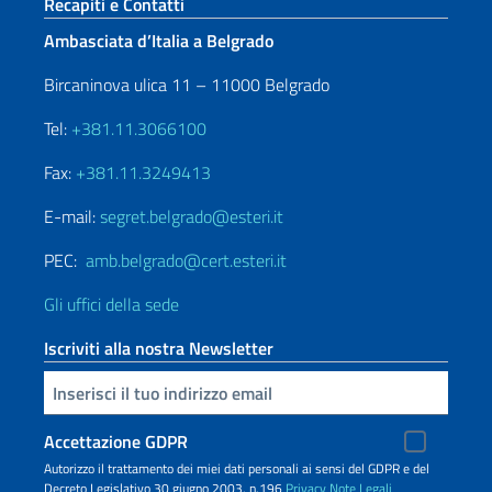
Sezione footer
Recapiti e Contatti
Ambasciata d’Italia a Belgrado
Bircaninova ulica 11 – 11000 Belgrado
Tel:
+381.11.3066100
Fax:
+381.11.3249413
E-mail:
segret.belgrado@esteri.it
PEC:
amb.belgrado@cert.esteri.it
Gli uffici della sede
Iscriviti alla nostra Newsletter
Inserisci la tua email
Accettazione GDPR
Autorizzo il trattamento dei miei dati personali ai sensi del GDPR e del
Decreto Legislativo 30 giugno 2003, n.196
Privacy
Note Legali