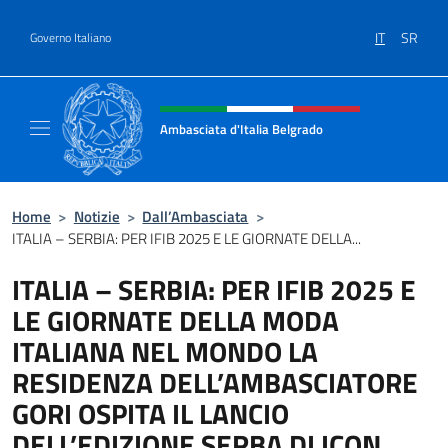
Salta al contenuto
IT
SR
Governo Italiano
Intestazione sito, social e menù
Ambasciata d'Italia Belgrado
Il sito ufficiale dell'Ambasciata d'Italia a Be
Home
>
Notizie
>
Dall’Ambasciata
>
ITALIA – SERBIA: PER IFIB 2025 E LE GIORNATE DELLA...
ITALIA – SERBIA: PER IFIB 2025 E
LE GIORNATE DELLA MODA
ITALIANA NEL MONDO LA
RESIDENZA DELL’AMBASCIATORE
GORI OSPITA IL LANCIO
DELL’EDIZIONE SERBA DI ICON,