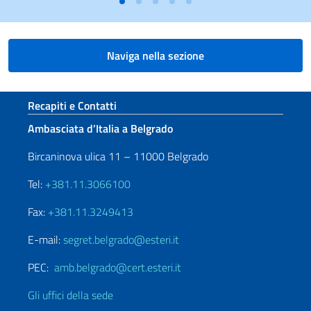
Naviga nella sezione
Sezione footer
Recapiti e Contatti
Ambasciata d’Italia a Belgrado
Bircaninova ulica 11 – 11000 Belgrado
Tel:
+381.11.3066100
Fax:
+381.11.3249413
E-mail:
segret.belgrado@esteri.it
PEC:
amb.belgrado@cert.esteri.it
Gli uffici della sede