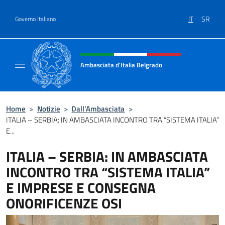
Salta al contenuto
IT
SR
Governo Italiano
Intestazione sito, social e menù
Ambasciata d'Italia Belgrado
Il sito ufficiale dell'Ambasciata d'Italia a Be
Home
>
Notizie
>
Dall’Ambasciata
>
ITALIA – SERBIA: IN AMBASCIATA INCONTRO TRA “SISTEMA ITALIA”
E...
ITALIA – SERBIA: IN AMBASCIATA
INCONTRO TRA “SISTEMA ITALIA”
E IMPRESE E CONSEGNA
ONORIFICENZE OSI