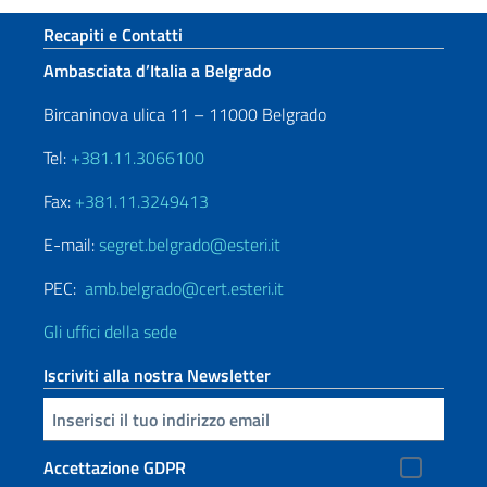
Paginazione
Sezione footer
Recapiti e Contatti
Ambasciata d’Italia a Belgrado
Bircaninova ulica 11 – 11000 Belgrado
Tel:
+381.11.3066100
Fax:
+381.11.3249413
E-mail:
segret.belgrado@esteri.it
PEC:
amb.belgrado@cert.esteri.it
Gli uffici della sede
Iscriviti alla nostra Newsletter
Inserisci la tua email
Accettazione GDPR