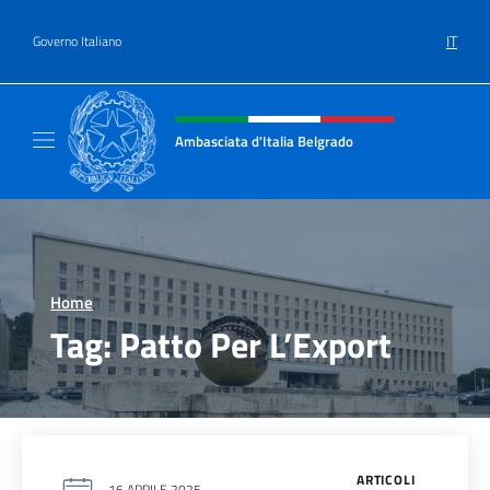
Salta al contenuto
IT
Governo Italiano
Intestazione sito, social e menù
Ambasciata d'Italia Belgrado
Il sito ufficiale dell'Ambasciata d'Italia a Be
Home
>
Tag:
Patto Per L’Export
ARTICOLI
16 APRILE 2025