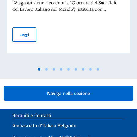
L’8 agosto viene ricordata la “Giornata del Sacrificio
del Lavoro Italiano nel Mondo”, istituita con...
COMMEMORAZIONE DEL 70. ANNIVERSARIO DEL DISASTRO 
Leggi
Naviga nella sezione
Sezione footer
Recapiti e Contatti
Ambasciata d’Italia a Belgrado