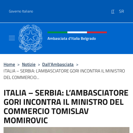
Salta al contenuto
IT
SR
Governo Italiano
Intestazione sito, social e menù
Ambasciata d'Italia Belgrado
Il sito ufficiale dell'Ambasciata d'Italia a Be
Home
>
Notizie
>
Dall’Ambasciata
>
ITALIA – SERBIA: L’AMBASCIATORE GORI INCONTRA IL MINISTRO
DEL COMMERCIO...
ITALIA – SERBIA: L’AMBASCIATORE
GORI INCONTRA IL MINISTRO DEL
COMMERCIO TOMISLAV
MOMIROVIC