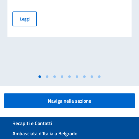
PUBBLICAZIONE BANDO BALCANI 2026: CONTRIBUTI A PR
Leggi
Naviga nella sezione
Sezione footer
Recapiti e Contatti
Ambasciata d’Italia a Belgrado