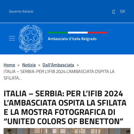
Salta al contenuto
IT
SR
Governo Italiano
Intestazione sito, social e menù
Ambasciata d'Italia Belgrado
Il sito ufficiale dell'Ambasciata d'Italia a Be
Home
>
Notizie
>
Dall’Ambasciata
>
ITALIA – SERBIA: PER L’IFIB 2024 L’AMBASCIATA OSPITA LA
SFILATA...
ITALIA – SERBIA: PER L’IFIB 2024
L’AMBASCIATA OSPITA LA SFILATA
E LA MOSTRA FOTOGRAFICA DI
“UNITED COLORS OF BENETTON”