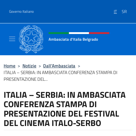
Salta al contenuto
IT
SR
Governo Italiano
Intestazione sito, social e menù
Ambasciata d'Italia Belgrado
Il sito ufficiale dell'Ambasciata d'Italia a Be
Home
>
Notizie
>
Dall’Ambasciata
>
ITALIA – SERBIA: IN AMBASCIATA CONFERENZA STAMPA DI
PRESENTAZIONE DEL...
ITALIA – SERBIA: IN AMBASCIATA
CONFERENZA STAMPA DI
PRESENTAZIONE DEL FESTIVAL
DEL CINEMA ITALO-SERBO