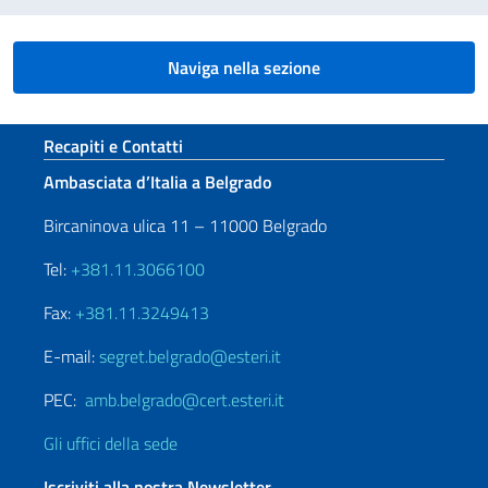
Naviga nella sezione
Sezione footer
Recapiti e Contatti
Ambasciata d’Italia a Belgrado
Bircaninova ulica 11 – 11000 Belgrado
Tel:
+381.11.3066100
Fax:
+381.11.3249413
E-mail:
segret.belgrado@esteri.it
PEC:
amb.belgrado@cert.esteri.it
Gli uffici della sede
Iscriviti alla nostra Newsletter