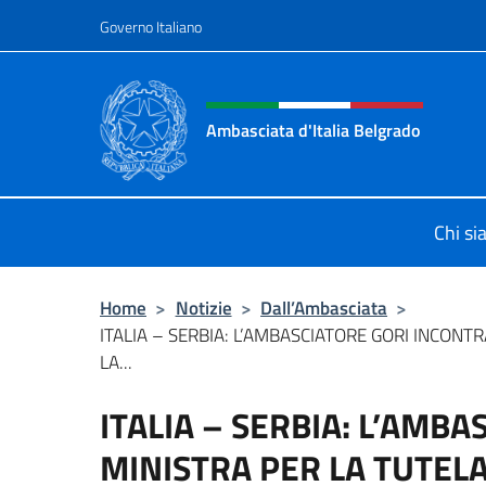
Salta al contenuto
Governo Italiano
Intestazione sito, social 
Ambasciata d'Italia Belgrado
Il sito ufficiale dell'Ambasciata d'It
Chi s
Home
>
Notizie
>
Dall’Ambasciata
>
ITALIA – SERBIA: L’AMBASCIATORE GORI INCONT
LA...
ITALIA – SERBIA: L’AMB
MINISTRA PER LA TUTELA