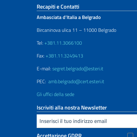
Sezione footer
Recapiti e Contatti
Ambasciata d’Italia a Belgrado
Bircaninova ulica 11 – 11000 Belgrado
Tel:
+381.11.3066100
Fax:
+381.11.3249413
E-mail:
segret.belgrado@esteri.it
PEC:
amb.belgrado@cert.esteri.it
Gli uffici della sede
Iscriviti alla nostra Newsletter
Inserisci la tua email
Accettazione GDPR