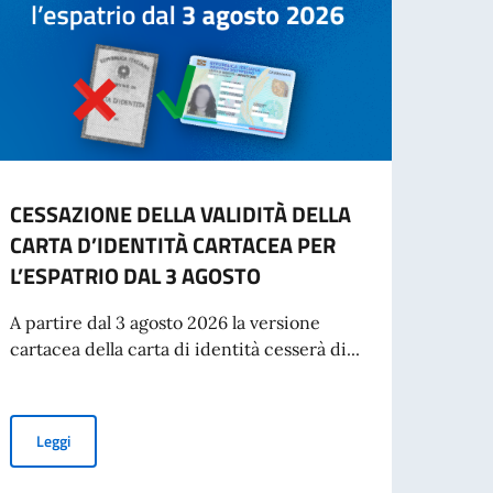
CESSAZIONE DELLA VALIDITÀ DELLA
INFO
CARTA D’IDENTITÀ CARTACEA PER
- IN
L’ESPATRIO DAL 3 AGOSTO
“Si in
inten
A partire dal 3 agosto 2026 la versione
per St
cartacea della carta di identità cesserà di...
Leg
CESSAZIONE DELLA VALIDITÀ DELLA CARTA D’IDENTITÀ CARTAC
Leggi