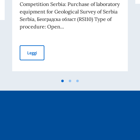
RIBUTI A PROGETTI PROMOSSI DA ENTI DEL SETTORE PRIVATO
Competition Serbia: Purchase of laboratory
equipment for Geological Survey of Serbia
Serbia, Београдска област (RS110) Type of
procedure: Open...
TENDER FOR PURCHASE OF LABORATORY EQUIPMENT 
Leggi