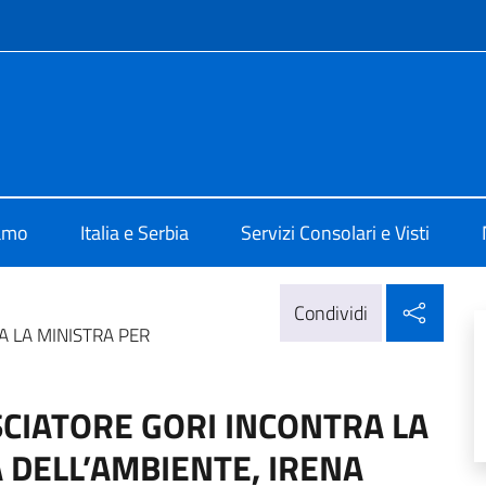
e menù
alia a Belgrado
iamo
Italia e Serbia
Servizi Consolari e Visti
Condi
Condividi
RA LA MINISTRA PER
ASCIATORE GORI INCONTRA LA
 DELL’AMBIENTE, IRENA