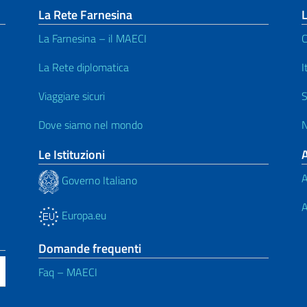
La Rete Farnesina
L
La Farnesina – il MAECI
C
La Rete diplomatica
I
Viaggiare sicuri
S
Dove siamo nel mondo
N
Le Istituzioni
A
Governo Italiano
A
Europa.eu
Domande frequenti
Faq – MAECI