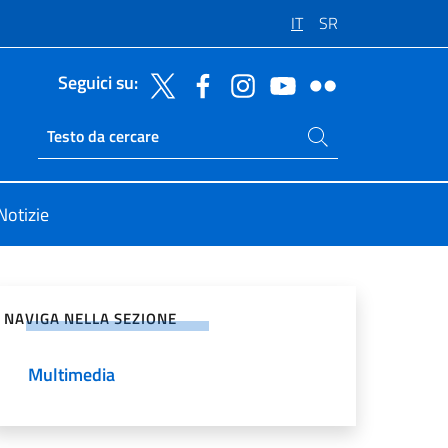
IT
SR
Seguici su:
Cerca nel sito
Ricerca sito live
Notizie
vidi sui Social Network
NAVIGA NELLA SEZIONE
Multimedia