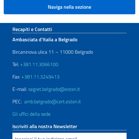
Naviga nella sezione
Sezione footer
Recapiti e Contatti
Ambasciata d’Italia a Belgrado
Bircaninova ulica 11 – 11000 Belgrado
Tel:
+381.11.3066100
Fax:
+381.11.3249413
E-mail:
segret.belgrado@esteri.it
PEC:
amb.belgrado@cert.esteri.it
Gli uffici della sede
Iscriviti alla nostra Newsletter
Inserisci la tua email