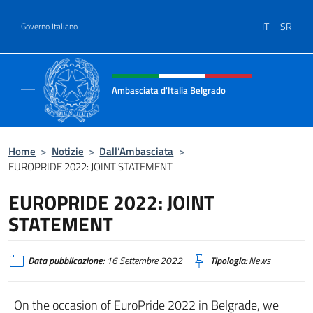
Salta al contenuto
IT
SR
Governo Italiano
Intestazione sito, social e menù
Ambasciata d'Italia Belgrado
Il sito ufficiale dell'Ambasciata d'Italia a Be
Home
>
Notizie
>
Dall’Ambasciata
>
EUROPRIDE 2022: JOINT STATEMENT
EUROPRIDE 2022: JOINT
STATEMENT
Data pubblicazione:
16 Settembre 2022
Tipologia:
News
On the occasion of EuroPride 2022 in Belgrade, we