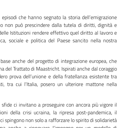
ici episodi che hanno segnato la storia dell’emigrazione
uo non può prescindere dalla tutela di diritti, dignità e
elle Istituzioni rendere effettivo quel diritto al lavoro e
ca, sociale e politica del Paese sancito nella nostra
a base anche del progetto di integrazione europea, che
ma del Trattato di Maastricht. Ispirati anche dal coraggio
ero prova dell’unione e della fratellanza esistente tra
ti, tra cui l’Italia, posero un ulteriore mattone nella
sfide ci invitano a proseguire con ancora più vigore il
oni della crisi ucraina, la ripresa post-pandemica, il
 spingono non solo a rafforzare lo spirito di solidarietà
 ma anche a rinnovare l’impegno per un modello di