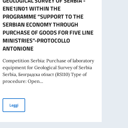
GEOLOGICAL SURVEY OF SERBIA -
L’ES
ENE1JN01 WITHIN THE
A part
PROGRAMME “SUPPORT TO THE
cartac
SERBIAN ECONOMY THROUGH
PURCHASE OF GOODS FOR FIVE LINE
MINISTRIES”-PROTOCOLLO
Leg
ANTONIONE
 PROGETTI PROMOSSI DA ENTI DEL SETTORE PRIVATO
Competition Serbia: Purchase of laboratory
equipment for Geological Survey of Serbia
Serbia, Београдска област (RS110) Type of
procedure: Open...
SIDENTE DEL CONSIGLIO DEI MINISTRI E MINISTRO DEGLI AFFARI ESTE
TENDER FOR PURCHASE OF LABORATORY EQUIPMENT FOR GEO
Leggi