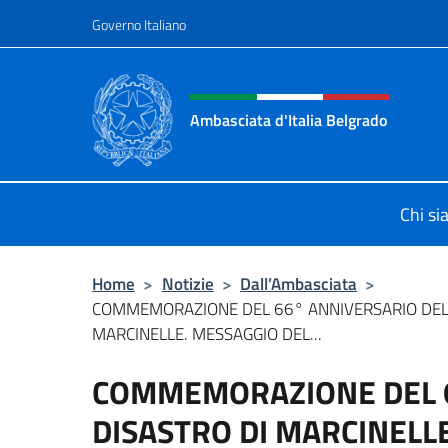
Salta al contenuto
Governo Italiano
Intestazione sito, social 
Ambasciata d'Italia Belgrado
Il sito ufficiale dell'Ambasciata d'It
Chi s
Home
>
Notizie
>
Dall’Ambasciata
>
COMMEMORAZIONE DEL 66° ANNIVERSARIO DEL 
MARCINELLE. MESSAGGIO DEL...
COMMEMORAZIONE DEL 6
DISASTRO DI MARCINELL