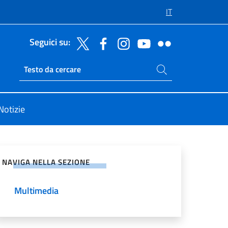
IT
Seguici su:
Cerca nel sito
Ricerca sito live
Notizie
vidi sui Social Network
NAVIGA NELLA SEZIONE
Multimedia