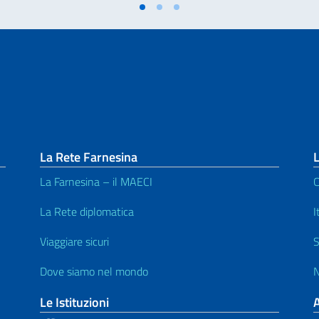
La Rete Farnesina
L
La Farnesina – il MAECI
C
La Rete diplomatica
I
Viaggiare sicuri
S
Dove siamo nel mondo
N
Le Istituzioni