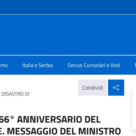
e menù
alia a Belgrado
iamo
Italia e Serbia
Servizi Consolari e Visti
Condi
Condividi
DISASTRO DI
6° ANNIVERSARIO DEL
E. MESSAGGIO DEL MINISTRO