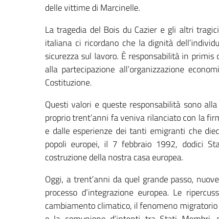
delle vittime di Marcinelle.
La tragedia del Bois du Cazier e gli altri trag
italiana ci ricordano che la dignità dell’individ
sicurezza sul lavoro. È responsabilità in primis d
alla partecipazione all’organizzazione economi
Costituzione.
Questi valori e queste responsabilità sono all
proprio trent’anni fa veniva rilanciato con la fir
e dalle esperienze dei tanti emigranti che died
popoli europei, il 7 febbraio 1992, dodici Sta
costruzione della nostra casa europea.
Oggi, a trent’anni da quel grande passo, nuove 
processo d’integrazione europea. Le ripercussi
cambiamento climatico, il fenomeno migratorio ci
e la comunione d’intenti tra Stati Membri,