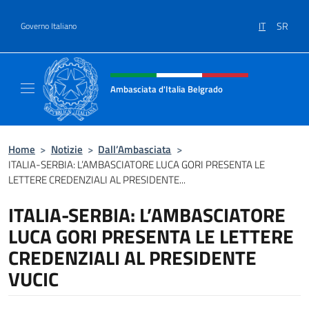
Salta al contenuto
IT
SR
Governo Italiano
Intestazione sito, social e menù
Ambasciata d'Italia Belgrado
Il sito ufficiale dell'Ambasciata d'Italia a Be
Home
>
Notizie
>
Dall’Ambasciata
>
ITALIA-SERBIA: L’AMBASCIATORE LUCA GORI PRESENTA LE
LETTERE CREDENZIALI AL PRESIDENTE...
ITALIA-SERBIA: L’AMBASCIATORE
LUCA GORI PRESENTA LE LETTERE
CREDENZIALI AL PRESIDENTE
VUCIC