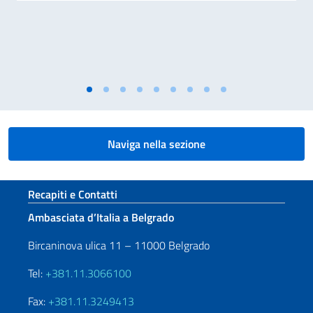
Naviga nella sezione
Sezione footer
Recapiti e Contatti
Ambasciata d’Italia a Belgrado
Bircaninova ulica 11 – 11000 Belgrado
Tel:
+381.11.3066100
Fax:
+381.11.3249413