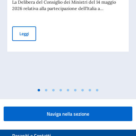
La Delibera del Consiglio dei Ministri del 14 maggio
2026 relativa alla partecipazione dell’Italia a...
PUBBLICAZIONE BANDO BALCANI 2026: CONTRIBUTI A PR
Leggi
Naviga nella sezione
Sezione footer
Recapiti e Contatti