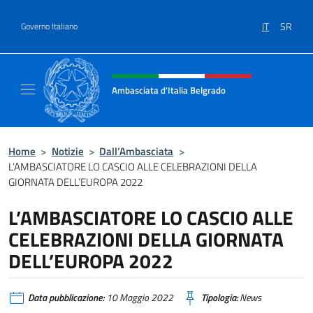
Salta al contenuto
IT
SR
Governo Italiano
Intestazione sito, social e menù
Ambasciata d'Italia Belgrado
Il sito ufficiale dell'Ambasciata d'Italia a Be
Home
>
Notizie
>
Dall’Ambasciata
>
L’AMBASCIATORE LO CASCIO ALLE CELEBRAZIONI DELLA
GIORNATA DELL’EUROPA 2022
L’AMBASCIATORE LO CASCIO ALLE
CELEBRAZIONI DELLA GIORNATA
DELL’EUROPA 2022
Data pubblicazione:
10 Maggio 2022
Tipologia:
News