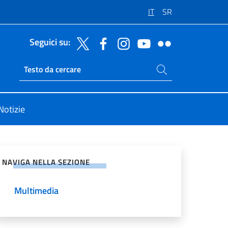
IT
SR
Seguici su:
Cerca nel sito
Ricerca sito live
Notizie
vidi sui Social Network
NAVIGA NELLA SEZIONE
Multimedia