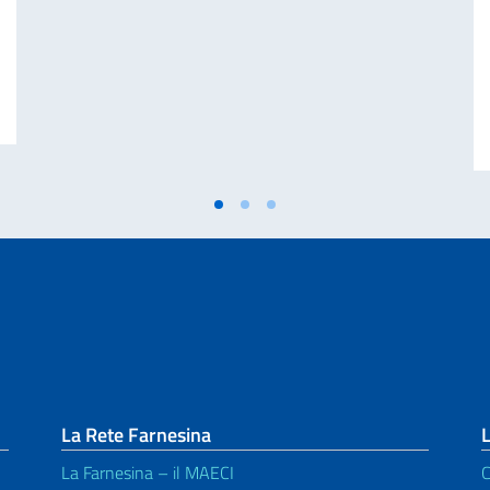
 DISASTRO DI MARCINELLE. MESSAGGIO AI CONNAZIONALI DEL VICE PRE
La Rete Farnesina
L
La Farnesina – il MAECI
C