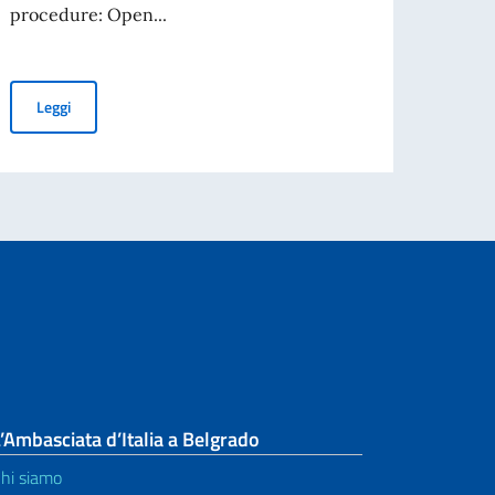
procedure: Open...
SIDENTE DEL CONSIGLIO DEI MINISTRI E MINISTRO DEGLI AFFARI ESTE
TENDER FOR PURCHASE OF LABORATORY EQUIPMENT FOR GEO
Leggi
’Ambasciata d’Italia a Belgrado
hi siamo