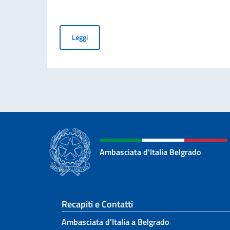
COMMEMORAZIONE DEL 70. ANNIVERSARIO DEL
Leggi
Ambasciata d'Italia Belgrado
Sezione footer
Recapiti e Contatti
Ambasciata d’Italia a Belgrado