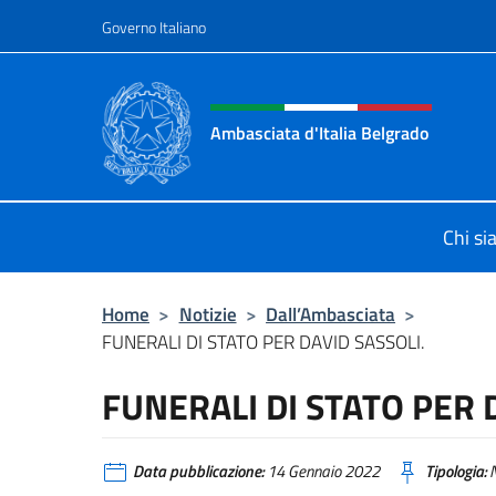
Salta al contenuto
Governo Italiano
Intestazione sito, social 
Ambasciata d'Italia Belgrado
Il sito ufficiale dell'Ambasciata d'It
Chi s
Home
>
Notizie
>
Dall’Ambasciata
>
FUNERALI DI STATO PER DAVID SASSOLI.
FUNERALI DI STATO PER 
Data pubblicazione:
14 Gennaio 2022
Tipologia:
N