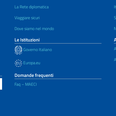
La Rete diplomatica
I
Viaggiare sicuri
S
Dove siamo nel mondo
N
Le Istituzioni
A
Governo Italiano
A
Europa.eu
Domande frequenti
Faq – MAECI