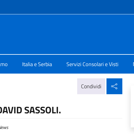
e menù
alia a Belgrado
iamo
Italia e Serbia
Servizi Consolari e Visti
Condi
Condividi
DAVID SASSOLI.
ews