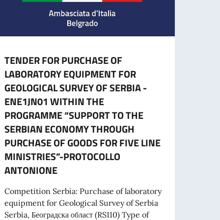
TENDER FOR PURCHASE OF
CESS
LABORATORY EQUIPMENT FOR
CART
GEOLOGICAL SURVEY OF SERBIA -
L’ES
ENE1JN01 WITHIN THE
A part
PROGRAMME “SUPPORT TO THE
cartac
SERBIAN ECONOMY THROUGH
PURCHASE OF GOODS FOR FIVE LINE
MINISTRIES”-PROTOCOLLO
Leg
ANTONIONE
 PROGETTI PROMOSSI DA ENTI DEL SETTORE PRIVATO
Competition Serbia: Purchase of laboratory
equipment for Geological Survey of Serbia
Serbia, Београдска област (RS110) Type of