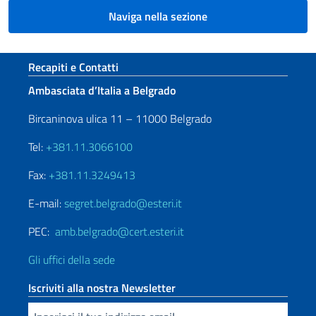
Naviga nella sezione
Sezione footer
Recapiti e Contatti
Ambasciata d’Italia a Belgrado
Bircaninova ulica 11 – 11000 Belgrado
Tel:
+381.11.3066100
Fax:
+381.11.3249413
E-mail:
segret.belgrado@esteri.it
PEC:
amb.belgrado@cert.esteri.it
Gli uffici della sede
Iscriviti alla nostra Newsletter
Inserisci la tua email