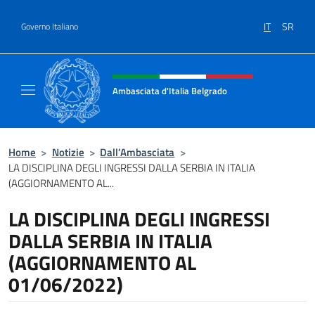
Salta al contenuto
IT
SR
Governo Italiano
Intestazione sito, social e menù
Ambasciata d'Italia Belgrado
Il sito ufficiale dell'Ambasciata d'Italia a Be
Home
>
Notizie
>
Dall’Ambasciata
>
LA DISCIPLINA DEGLI INGRESSI DALLA SERBIA IN ITALIA
(AGGIORNAMENTO AL...
LA DISCIPLINA DEGLI INGRESSI
DALLA SERBIA IN ITALIA
(AGGIORNAMENTO AL
01/06/2022)