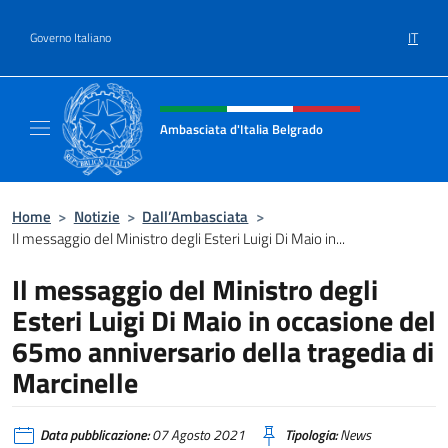
Salta al contenuto
IT
Governo Italiano
Intestazione sito, social e menù
Ambasciata d'Italia Belgrado
Il sito ufficiale dell'Ambasciata d'Italia a Be
Home
>
Notizie
>
Dall’Ambasciata
>
Il messaggio del Ministro degli Esteri Luigi Di Maio in...
Il messaggio del Ministro degli
Esteri Luigi Di Maio in occasione del
65mo anniversario della tragedia di
Marcinelle
Data pubblicazione:
07 Agosto 2021
Tipologia:
News