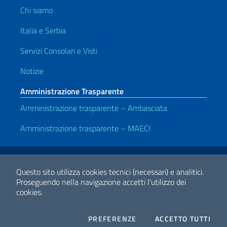
Chi siamo
Italia e Serbia
Servizi Consolari e Visti
Notizie
Amministrazione Trasparente
Amministrazione trasparente – Ambasciata
Amministrazione trasparente – MAECI
Link Utili
Note legali
Privacy e cookie policy
Dichiarazione di accessibilità
Questo sito utilizza cookies tecnici (necessari) e analitici.
Proseguendo nella navigazione accetti l'utilizzo dei
cookies.
2026 Copyright Ministero degli Affari Esteri e della Cooperazione
Internazionale
COOKIES
I CO
PREFERENZE
ACCETTO TUTTI