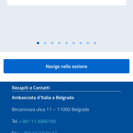
Naviga nella sezione
Sezione footer
Recapiti e Contatti
Ambasciata d’Italia a Belgrado
Bircaninova ulica 11 – 11000 Belgrado
Tel:
+381.11.3066100