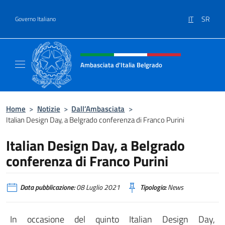
Salta al contenuto
IT
SR
Governo Italiano
Intestazione sito, social e menù
Ambasciata d'Italia Belgrado
Il sito ufficiale dell'Ambasciata d'Italia a Be
Home
>
Notizie
>
Dall’Ambasciata
>
Italian Design Day, a Belgrado conferenza di Franco Purini
Italian Design Day, a Belgrado
conferenza di Franco Purini
Data pubblicazione:
08 Luglio 2021
Tipologia:
News
In occasione del quinto Italian Design Day,