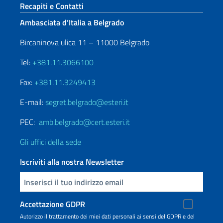
Sezione footer
Recapiti e Contatti
Ambasciata d’Italia a Belgrado
Bircaninova ulica 11 – 11000 Belgrado
Tel:
+381.11.3066100
Fax:
+381.11.3249413
E-mail:
segret.belgrado@esteri.it
PEC:
amb.belgrado@cert.esteri.it
Gli uffici della sede
Iscriviti alla nostra Newsletter
Inserisci la tua email
Accettazione GDPR
Autorizzo il trattamento dei miei dati personali ai sensi del GDPR e del