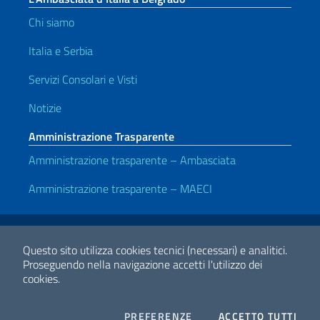
Chi siamo
Italia e Serbia
Servizi Consolari e Visti
Notizie
Amministrazione Trasparente
Amministrazione trasparente – Ambasciata
Amministrazione trasparente – MAECI
Link Utili
Note legali
Privacy e cookie policy
Dichiarazione di accessibilità
Questo sito utilizza cookies tecnici (necessari) e analitici.
Proseguendo nella navigazione accetti l'utilizzo dei
cookies.
2026 Copyright Ministero degli Affari Esteri e della Cooperazione
Internazionale
COOKIES
I CO
PREFERENZE
ACCETTO TUTTI