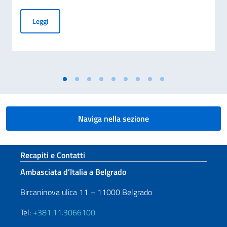
COMMEMORAZIONE DEL 70. ANNIVERSARIO DEL DISASTRO 
Leggi
Naviga nella sezione
Sezione footer
Recapiti e Contatti
Ambasciata d’Italia a Belgrado
Bircaninova ulica 11 – 11000 Belgrado
Tel:
+381.11.3066100