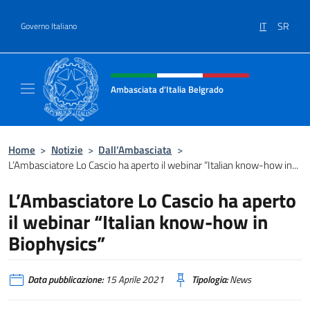
Salta al contenuto
IT
SR
Governo Italiano
Intestazione sito, social e menù
Ambasciata d'Italia Belgrado
Il sito ufficiale dell'Ambasciata d'Italia a Be
Home
>
Notizie
>
Dall’Ambasciata
>
L’Ambasciatore Lo Cascio ha aperto il webinar “Italian know-how in...
L’Ambasciatore Lo Cascio ha aperto
il webinar “Italian know-how in
Biophysics”
Data pubblicazione:
15 Aprile 2021
Tipologia:
News