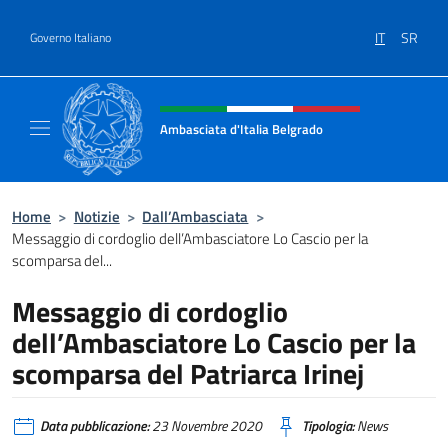
Salta al contenuto
IT
SR
Governo Italiano
Intestazione sito, social e menù
Ambasciata d'Italia Belgrado
Il sito ufficiale dell'Ambasciata d'Italia a Be
Home
>
Notizie
>
Dall’Ambasciata
>
Messaggio di cordoglio dell’Ambasciatore Lo Cascio per la
scomparsa del...
Messaggio di cordoglio
dell’Ambasciatore Lo Cascio per la
scomparsa del Patriarca Irinej
Data pubblicazione:
23 Novembre 2020
Tipologia:
News