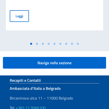
COMMEMORAZIONE DEL 70. ANNIVERSARIO DEL DISASTRO 
Leggi
Naviga nella sezione
Sezione footer
Recapiti e Contatti
Ambasciata d’Italia a Belgrado
Bircaninova ulica 11 – 11000 Belgrado
Tel:
+381.11.3066100