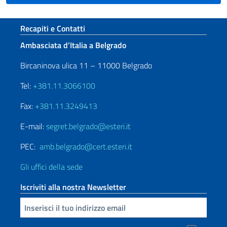
Sezione footer
Recapiti e Contatti
Ambasciata d’Italia a Belgrado
Bircaninova ulica 11 – 11000 Belgrado
Tel:
+381.11.3066100
Fax:
+381.11.3249413
E-mail:
segret.belgrado@esteri.it
PEC:
amb.belgrado@cert.esteri.it
Gli uffici della sede
Iscriviti alla nostra Newsletter
Inserisci la tua email