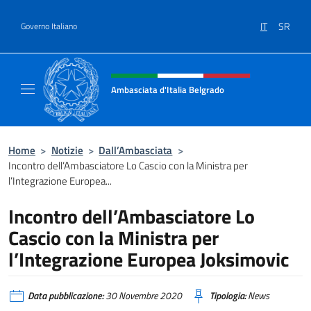
Salta al contenuto
IT
SR
Governo Italiano
Intestazione sito, social e menù
Ambasciata d'Italia Belgrado
Il sito ufficiale dell'Ambasciata d'Italia a Be
Home
>
Notizie
>
Dall’Ambasciata
>
Incontro dell’Ambasciatore Lo Cascio con la Ministra per
l’Integrazione Europea...
Incontro dell’Ambasciatore Lo
Cascio con la Ministra per
l’Integrazione Europea Joksimovic
Data pubblicazione:
30 Novembre 2020
Tipologia:
News