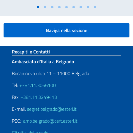
Naviga nella sezione
Sezione footer
Recapiti e Contatti
Ambasciata d’Italia a Belgrado
Bircaninova ulica 11 – 11000 Belgrado
Tel:
+381.11.3066100
Fax:
+381.11.3249413
E-mail:
segret.belgrado@esteri.it
PEC:
amb.belgrado@cert.esteri.it
Gli uffici della sede