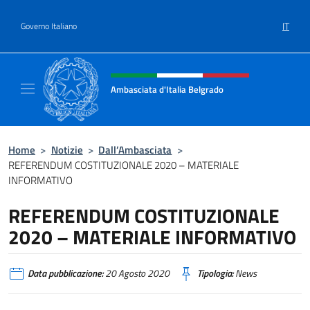
Salta al contenuto
IT
Governo Italiano
Intestazione sito, social e menù
Ambasciata d'Italia Belgrado
Il sito ufficiale dell'Ambasciata d'Italia a Be
Home
>
Notizie
>
Dall’Ambasciata
>
REFERENDUM COSTITUZIONALE 2020 – MATERIALE
INFORMATIVO
REFERENDUM COSTITUZIONALE
2020 – MATERIALE INFORMATIVO
Data pubblicazione:
20 Agosto 2020
Tipologia:
News