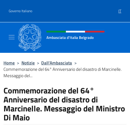
Salta al contenuto
IT
Governo Italiano
Intestazione sito, social e menù
Ambasciata d'Italia Belgrado
Il sito ufficiale dell'Ambasciata d'Italia a Be
Home
>
Notizie
>
Dall’Ambasciata
>
Commemorazione del 64° Anniversario del disastro di Marcinelle.
Messaggio del...
Commemorazione del 64°
Anniversario del disastro di
Marcinelle. Messaggio del Ministro
Di Maio