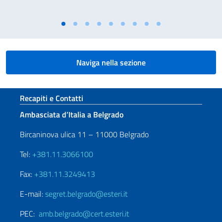
Naviga nella sezione
Sezione footer
Recapiti e Contatti
Ambasciata d’Italia a Belgrado
Bircaninova ulica 11 – 11000 Belgrado
Tel:
+381.11.3066100
Fax:
+381.11.3249413
E-mail:
segret.belgrado@esteri.it
PEC:
amb.belgrado@cert.esteri.it