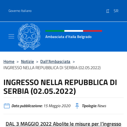
Salta al contenuto
IT
SR
Governo Italiano
Intestazione sito, social e menù
Ambasciata d'Italia Belgrado
Il sito ufficiale dell'Ambasciata d'Italia a Be
Home
>
Notizie
>
Dall’Ambasciata
>
INGRESSO NELLA REPUBBLICA DI SERBIA (02.05.2022)
INGRESSO NELLA REPUBBLICA DI
SERBIA (02.05.2022)
Data pubblicazione:
15 Maggio 2020
Tipologia:
News
DAL 3 MAGGIO 2022 Abolite le misure per l’ingresso