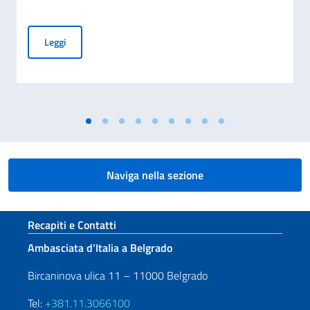
COMMEMORAZIONE DEL 70. ANNIVERSARIO DEL DISASTRO 
Leggi
Naviga nella sezione
Sezione footer
Recapiti e Contatti
Ambasciata d’Italia a Belgrado
Bircaninova ulica 11 – 11000 Belgrado
Tel:
+381.11.3066100